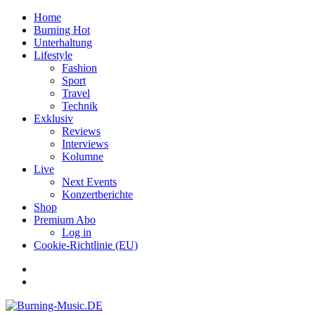
Home
Burning Hot
Unterhaltung
Lifestyle
Fashion
Sport
Travel
Technik
Exklusiv
Reviews
Interviews
Kolumne
Live
Next Events
Konzertberichte
Shop
Premium Abo
Log in
Cookie-Richtlinie (EU)
Facebook
Youtube