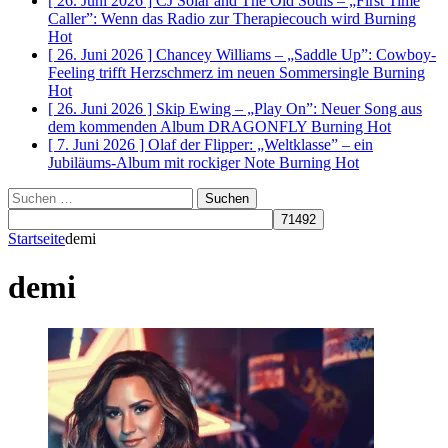
[ 26. Juni 2026 ]
CJ Solar and The Old Souls – „First Time
Caller”: Wenn das Radio zur Therapiecouch wird
Burning
Hot
[ 26. Juni 2026 ]
Chancey Williams – „Saddle Up”: Cowboy-
Feeling trifft Herzschmerz im neuen Sommersingle
Burning
Hot
[ 26. Juni 2026 ]
Skip Ewing – „Play On”: Neuer Song aus
dem kommenden Album DRAGONFLY
Burning Hot
[ 7. Juni 2026 ]
Olaf der Flipper: „Weltklasse” – ein
Jubiläums-Album mit rockiger Note
Burning Hot
Suchen
nach:
Startseite
demi
demi