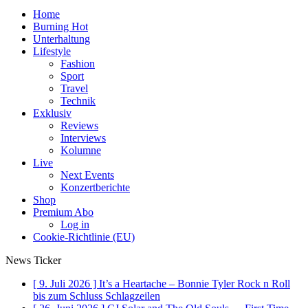
Home
Burning Hot
Unterhaltung
Lifestyle
Fashion
Sport
Travel
Technik
Exklusiv
Reviews
Interviews
Kolumne
Live
Next Events
Konzertberichte
Shop
Premium Abo
Log in
Cookie-Richtlinie (EU)
News Ticker
[ 9. Juli 2026 ]
It’s a Heartache – Bonnie Tyler Rock n Roll
bis zum Schluss
Schlagzeilen