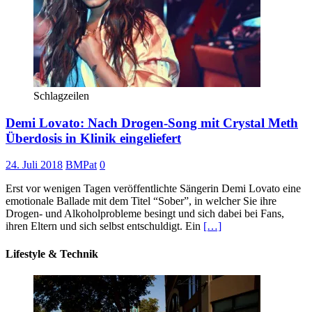
Schlagzeilen
Demi Lovato: Nach Drogen-Song mit Crystal Meth
Überdosis in Klinik eingeliefert
24. Juli 2018
BMPat
0
Erst vor wenigen Tagen veröffentlichte Sängerin Demi Lovato eine
emotionale Ballade mit dem Titel “Sober”, in welcher Sie ihre
Drogen- und Alkoholprobleme besingt und sich dabei bei Fans,
ihren Eltern und sich selbst entschuldigt. Ein
[…]
Lifestyle & Technik