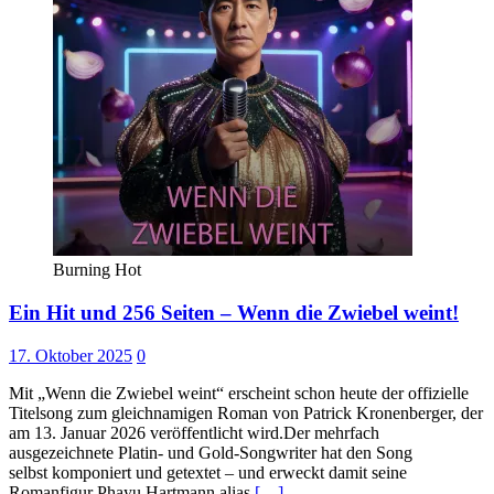
Burning Hot
Ein Hit und 256 Seiten – Wenn die Zwiebel weint!
17. Oktober 2025
0
Mit „Wenn die Zwiebel weint“ erscheint schon heute der offizielle
Titelsong zum gleichnamigen Roman von Patrick Kronenberger, der
am 13. Januar 2026 veröffentlicht wird.Der mehrfach
ausgezeichnete Platin- und Gold-Songwriter hat den Song
selbst komponiert und getextet – und erweckt damit seine
Romanfigur Phayu Hartmann alias
[…]