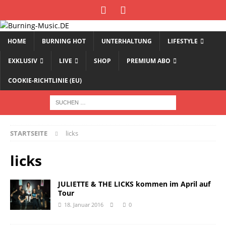
HOME
BURNING HOT
UNTERHALTUNG
LIFESTYLE
EXKLUSIV
LIVE
SHOP
PREMIUM ABO
COOKIE-RICHTLINIE (EU)
STARTSEITE
licks
licks
JULIETTE & THE LICKS kommen im April auf
Tour
18. Januar 2016
0