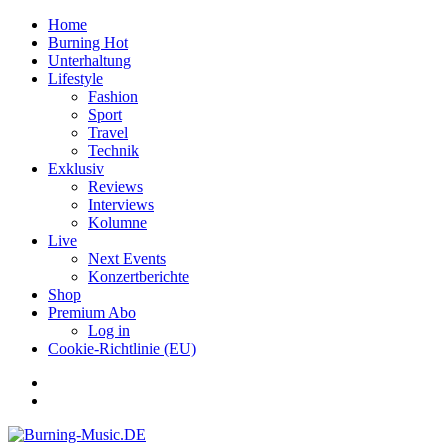
Home
Burning Hot
Unterhaltung
Lifestyle
Fashion
Sport
Travel
Technik
Exklusiv
Reviews
Interviews
Kolumne
Live
Next Events
Konzertberichte
Shop
Premium Abo
Log in
Cookie-Richtlinie (EU)
Facebook
Youtube