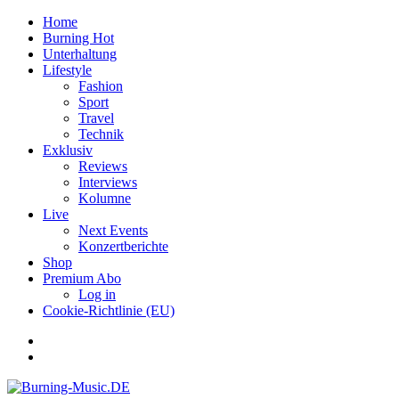
Home
Burning Hot
Unterhaltung
Lifestyle
Fashion
Sport
Travel
Technik
Exklusiv
Reviews
Interviews
Kolumne
Live
Next Events
Konzertberichte
Shop
Premium Abo
Log in
Cookie-Richtlinie (EU)
Facebook
Youtube