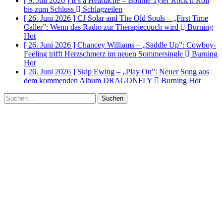
[ 9. Juli 2026 ]
It’s a Heartache – Bonnie Tyler Rock n Roll
bis zum Schluss
Schlagzeilen
[ 26. Juni 2026 ]
CJ Solar and The Old Souls – „First Time
Caller”: Wenn das Radio zur Therapiecouch wird
Burning
Hot
[ 26. Juni 2026 ]
Chancey Williams – „Saddle Up”: Cowboy-
Feeling trifft Herzschmerz im neuen Sommersingle
Burning
Hot
[ 26. Juni 2026 ]
Skip Ewing – „Play On”: Neuer Song aus
dem kommenden Album DRAGONFLY
Burning Hot
Suchen
nach: