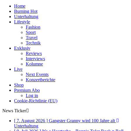
Home
Burning Hot
Unterhaltung
Lifestyle
Fashion
Sport
Travel
Technik
Exklusiv
Reviews
Interviews
Kolumne
Live
Next Events
Konzertberichte
Shop
Premium Abo
Log in
Cookie-Richtlinie (EU)
News Ticker
[ 7. August 2026 ]
Gangster Granny wird 100 Jahre alt
Unterhaltung