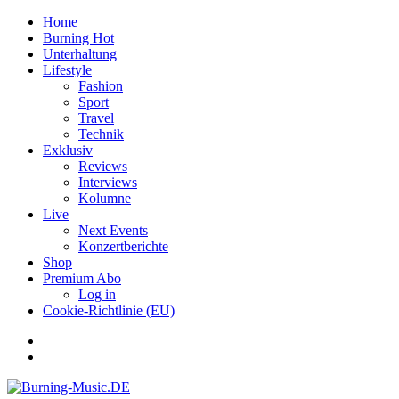
Home
Burning Hot
Unterhaltung
Lifestyle
Fashion
Sport
Travel
Technik
Exklusiv
Reviews
Interviews
Kolumne
Live
Next Events
Konzertberichte
Shop
Premium Abo
Log in
Cookie-Richtlinie (EU)
Facebook
Youtube