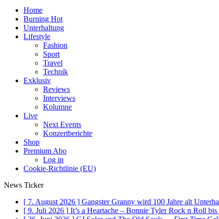
Home
Burning Hot
Unterhaltung
Lifestyle
Fashion
Sport
Travel
Technik
Exklusiv
Reviews
Interviews
Kolumne
Live
Next Events
Konzertberichte
Shop
Premium Abo
Log in
Cookie-Richtlinie (EU)
News Ticker
[ 7. August 2026 ]
Gangster Granny wird 100 Jahre alt
Unterha
[ 9. Juli 2026 ]
It’s a Heartache – Bonnie Tyler Rock n Roll bi