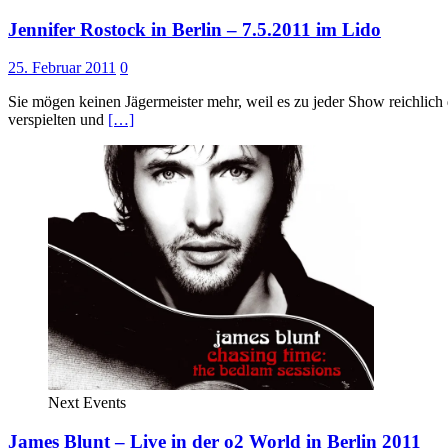
Jennifer Rostock in Berlin – 7.5.2011 im Lido
25. Februar 2011
0
Sie mögen keinen Jägermeister mehr, weil es zu jeder Show reichlic
verspielten und
[…]
Next Events
James Blunt – Live in der o2 World in Berlin 2011