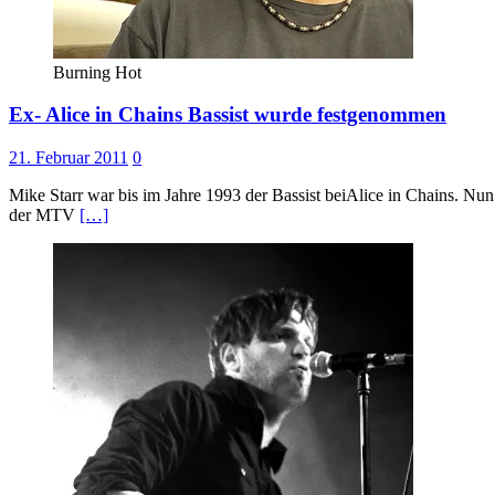
Burning Hot
Ex- Alice in Chains Bassist wurde festgenommen
21. Februar 2011
0
Mike Starr war bis im Jahre 1993 der Bassist beiAlice in Chains. N
der MTV
[…]