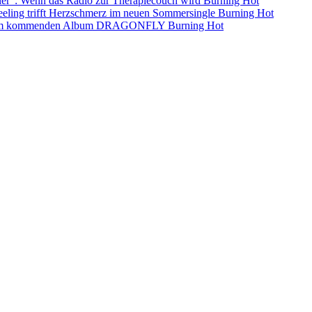
ller”: Wenn das Radio zur Therapiecouch wird
Burning Hot
eling trifft Herzschmerz im neuen Sommersingle
Burning Hot
s dem kommenden Album DRAGONFLY
Burning Hot