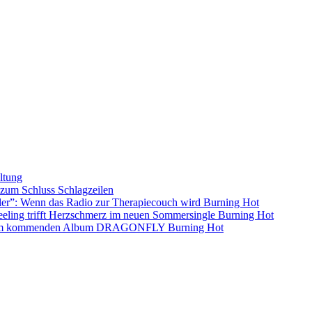
ltung
s zum Schluss
Schlagzeilen
ller”: Wenn das Radio zur Therapiecouch wird
Burning Hot
eling trifft Herzschmerz im neuen Sommersingle
Burning Hot
s dem kommenden Album DRAGONFLY
Burning Hot