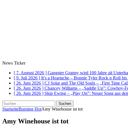
News Ticker
[ 7. August 2026 ]
Gangster Granny wird 100 Jahre alt
Unterha
[ 9. Juli 2026 ]
It’s a Heartache – Bonnie Tyler Rock n Roll bi
[ 26. Juni 2026 ]
CJ Solar and The Old Souls – „First Time Ca
[ 26. Juni 2026 ]
Chancey Williams – „Saddle Up”: Cowboy-Fe
[ 26. Juni 2026 ]
Skip Ewing – „Play On”: Neuer Song au
Suchen
nach:
Startseite
Burning Hot
Amy Winehouse ist tot
Amy Winehouse ist tot