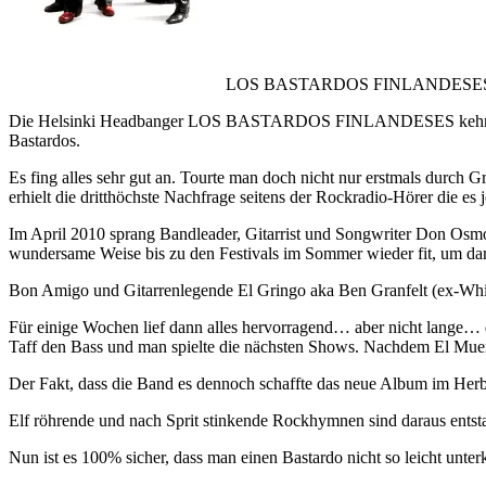
LOS BASTARDOS FINLANDESES – n
Die Helsinki Headbanger LOS BASTARDOS FINLANDESES kehren mit 
Bastardos.
Es fing alles sehr gut an. Tourte man doch nicht nur erstmals durc
erhielt die dritthöchste Nachfrage seitens der Rockradio-Hörer die e
Im April 2010 sprang Bandleader, Gitarrist und Songwriter Don Osmo
wundersame Weise bis zu den Festivals im Sommer wieder fit, um dan
Bon Amigo und Gitarrenlegende El Gringo aka Ben Granfelt (ex-Whi
Für einige Wochen lief dann alles hervorragend… aber nicht lange… 
Taff den Bass und man spielte die nächsten Shows. Nachdem El Muert
Der Fakt, dass die Band es dennoch schaffte das neue Album im H
Elf röhrende und nach Sprit stinkende Rockhymnen sind daraus ents
Nun ist es 100% sicher, dass man einen Bastardo nicht so leicht unterk