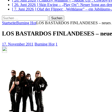
[ 26. Juni 2026 ]
Chancey Williams – „Saddle Up”: Cowboy-Fe
[ 26. Juni 2026 ]
Skip Ewing – „Play On”: Neuer Song au
[ 7. Juni 2026 ]
Olaf der Flipper: „Weltklasse” – ein Jubiläum
Suchen
nach:
Startseite
Burning Hot
LOS BASTARDOS FINLANDESES – neues Alb
LOS BASTARDOS FINLANDESES – neues A
17. November 2011
Burning Hot
1