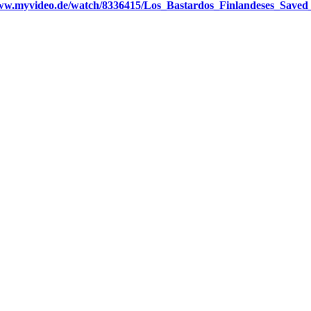
www.myvideo.de/watch/8336415/Los_Bastardos_Finlandeses_Sav