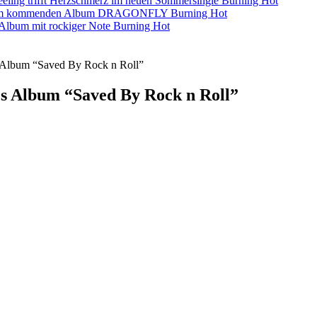
eling trifft Herzschmerz im neuen Sommersingle
Burning Hot
s dem kommenden Album DRAGONFLY
Burning Hot
s-Album mit rockiger Note
Burning Hot
um “Saved By Rock n Roll”
lbum “Saved By Rock n Roll”