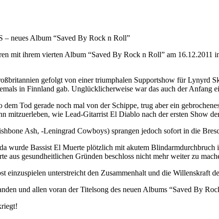
eues Album “Saved By Rock n Roll”
ihrem vierten Album “Saved By Rock n Roll” am 16.12.2011 ins Sc
h Großbritannien gefolgt von einer triumphalen Supportshow für Lynyr
s jemals in Finnland gab. Unglücklicherweise war das auch der Anfang 
 dem Tod gerade noch mal von der Schippe, trug aber ein gebrochenes
n mitzuerleben, wie Lead-Gitarrist El Diablo nach der ersten Show d
shbone Ash, -Leningrad Cowboys) sprangen jedoch sofort in die Bres
da wurde Bassist El Muerte plötzlich mit akutem Blindarmdurchbruch i
e aus gesundheitlichen Gründen beschloss nicht mehr weiter zu machen
erbst einzuspielen unterstreicht den Zusammenhalt und die Willens
tanden und allen voran der Titelsong des neuen Albums “Saved By Ro
riegt!