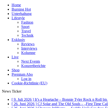
Home
Burning Hot
Unterhaltung
Lifestyle
Fashion
Sport
Travel
Technik
Exklusiv
Reviews
Interviews
Kolumne
Live
Next Events
Konzertberichte
Shop
Premium Abo
Log in
Cookie-Richtlinie (EU)
News Ticker
[ 9. Juli 2026 ]
It’s a Heartache – Bonnie Tyler Rock n Roll bi
[ 26. Juni 2026 ]
CJ Solar and The Old Souls – „First Time Ca