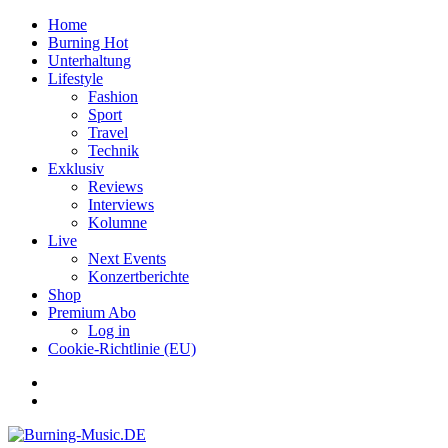
Home
Burning Hot
Unterhaltung
Lifestyle
Fashion
Sport
Travel
Technik
Exklusiv
Reviews
Interviews
Kolumne
Live
Next Events
Konzertberichte
Shop
Premium Abo
Log in
Cookie-Richtlinie (EU)
Facebook
Youtube