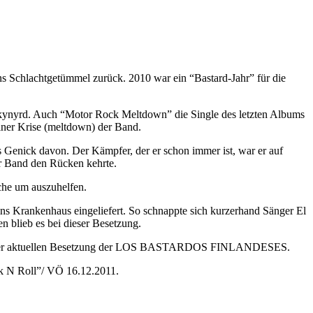
hlachtgetümmel zurück. 2010 war ein “Bastard-Jahr” für die
d Skynyrd. Auch “Motor Rock Meltdown” die Single des letzten Albums
einer Krise (meltdown) der Band.
 Genick davon. Der Kämpfer, der er schon immer ist, war er auf
er Band den Rücken kehrte.
che um auszuhelfen.
ns Krankenhaus eingeliefert. So schnappte sich kurzerhand Sänger El
 blieb es bei dieser Besetzung.
kraft der aktuellen Besetzung der LOS BASTARDOS FINLANDESES.
ck N Roll”/ VÖ 16.12.2011.