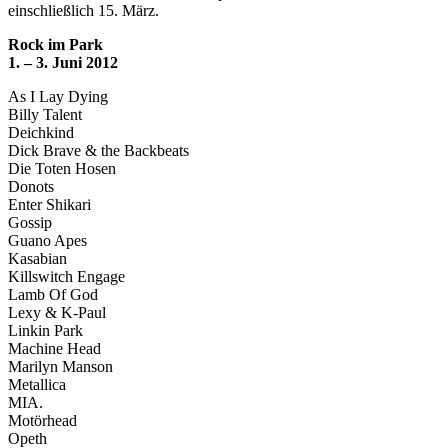
einschließlich 15. März.
Rock im Park
1. – 3. Juni 2012
As I Lay Dying
Billy Talent
Deichkind
Dick Brave & the Backbeats
Die Toten Hosen
Donots
Enter Shikari
Gossip
Guano Apes
Kasabian
Killswitch Engage
Lamb Of God
Lexy & K-Paul
Linkin Park
Machine Head
Marilyn Manson
Metallica
MIA.
Motörhead
Opeth