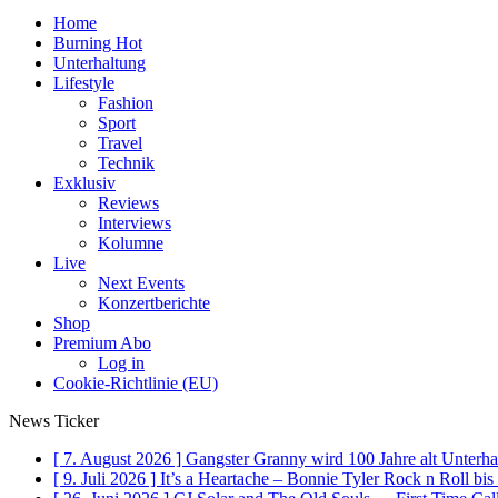
Home
Burning Hot
Unterhaltung
Lifestyle
Fashion
Sport
Travel
Technik
Exklusiv
Reviews
Interviews
Kolumne
Live
Next Events
Konzertberichte
Shop
Premium Abo
Log in
Cookie-Richtlinie (EU)
News Ticker
[ 7. August 2026 ]
Gangster Granny wird 100 Jahre alt
Unterha
[ 9. Juli 2026 ]
It’s a Heartache – Bonnie Tyler Rock n Roll bi