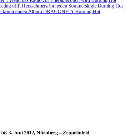
ller”: Wenn das Radio zur Therapiecouch wird
Burning Hot
eling trifft Herzschmerz im neuen Sommersingle
Burning Hot
s dem kommenden Album DRAGONFLY
Burning Hot
bis 3. Juni 2012, Nürnberg – Zeppelinfeld