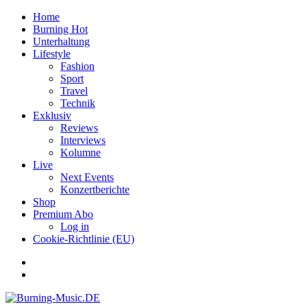
Home
Burning Hot
Unterhaltung
Lifestyle
Fashion
Sport
Travel
Technik
Exklusiv
Reviews
Interviews
Kolumne
Live
Next Events
Konzertberichte
Shop
Premium Abo
Log in
Cookie-Richtlinie (EU)
Facebook
Youtube