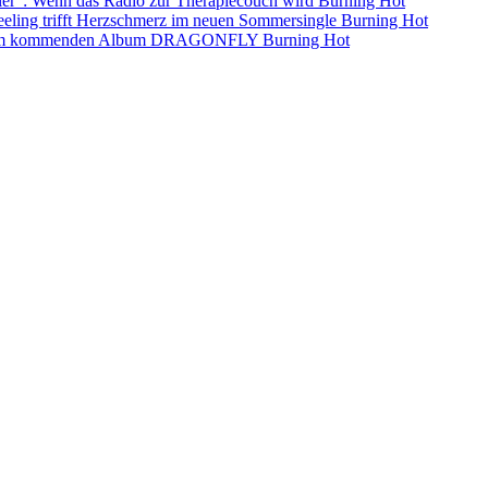
ller”: Wenn das Radio zur Therapiecouch wird
Burning Hot
eling trifft Herzschmerz im neuen Sommersingle
Burning Hot
s dem kommenden Album DRAGONFLY
Burning Hot