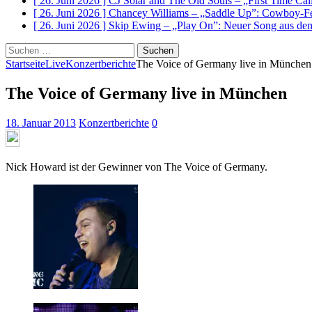
[ 26. Juni 2026 ]
CJ Solar and The Old Souls – „First Time Ca
[ 26. Juni 2026 ]
Chancey Williams – „Saddle Up”: Cowboy-Fe
[ 26. Juni 2026 ]
Skip Ewing – „Play On”: Neuer Song au
Suchen
nach:
Startseite
Live
Konzertberichte
The Voice of Germany live in München
The Voice of Germany live in München
18. Januar 2013
Konzertberichte
0
Nick Howard ist der Gewinner von The Voice of Germany.