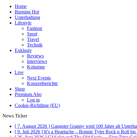
Home
Burning Hot
Unterhaltung
Lifestyle
Fashion
Sport
Travel
Technik
Exklusiv
Reviews
Interviews
Kolumne
Live
Next Events
Konzertberichte
Shop
Premium Abo
Log in
Cookie-Richtlinie (EU)
News Ticker
[ 7. August 2026 ]
Gangster Granny wird 100 Jahre alt
Unterha
[ 9. Juli 2026 ]
It’s a Heartache – Bonnie Tyler Rock n Roll bi