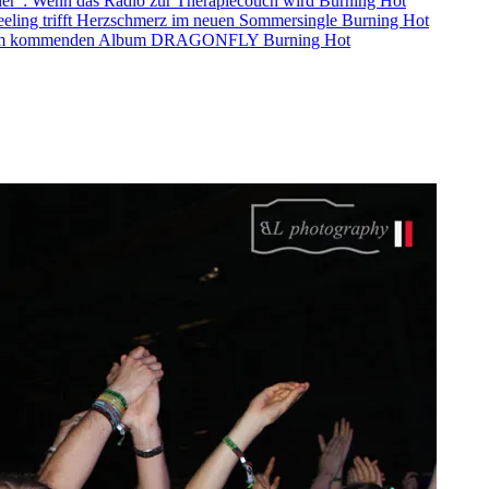
ller”: Wenn das Radio zur Therapiecouch wird
Burning Hot
eling trifft Herzschmerz im neuen Sommersingle
Burning Hot
s dem kommenden Album DRAGONFLY
Burning Hot