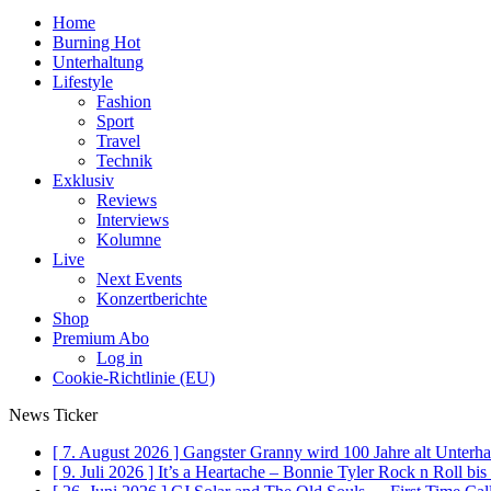
Home
Burning Hot
Unterhaltung
Lifestyle
Fashion
Sport
Travel
Technik
Exklusiv
Reviews
Interviews
Kolumne
Live
Next Events
Konzertberichte
Shop
Premium Abo
Log in
Cookie-Richtlinie (EU)
News Ticker
[ 7. August 2026 ]
Gangster Granny wird 100 Jahre alt
Unterha
[ 9. Juli 2026 ]
It’s a Heartache – Bonnie Tyler Rock n Roll bi