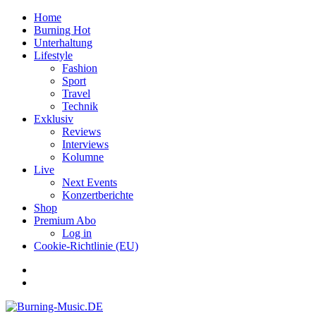
Home
Burning Hot
Unterhaltung
Lifestyle
Fashion
Sport
Travel
Technik
Exklusiv
Reviews
Interviews
Kolumne
Live
Next Events
Konzertberichte
Shop
Premium Abo
Log in
Cookie-Richtlinie (EU)
Facebook
Youtube