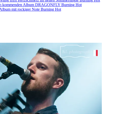
eling trifft Herzschmerz im neuen Sommersingle
Burning Hot
s dem kommenden Album DRAGONFLY
Burning Hot
s-Album mit rockiger Note
Burning Hot