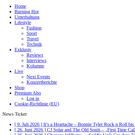
Home
Burning Hot
Unterhaltung
Lifestyle
Fashion
Sport
Travel
Technik
Exklusiv
Reviews
Interviews
Kolumne
Live
Next Events
Konzertberichte
Shop
Premium Abo
Log in
Cookie-Richtlinie (EU)
News Ticker
[ 9. Juli 2026 ]
It’s a Heartache – Bonnie Tyler Rock n Roll bi
[ 26. Juni 2026 ]
CJ Solar and The Old Souls – „First Time Ca