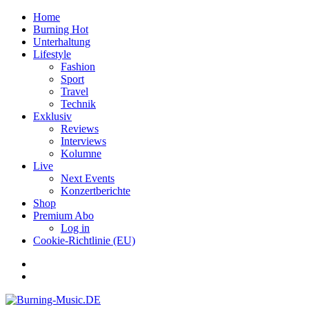
Home
Burning Hot
Unterhaltung
Lifestyle
Fashion
Sport
Travel
Technik
Exklusiv
Reviews
Interviews
Kolumne
Live
Next Events
Konzertberichte
Shop
Premium Abo
Log in
Cookie-Richtlinie (EU)
Facebook
Youtube