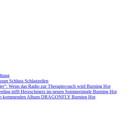
ltung
s zum Schluss
Schlagzeilen
ller”: Wenn das Radio zur Therapiecouch wird
Burning Hot
eling trifft Herzschmerz im neuen Sommersingle
Burning Hot
s dem kommenden Album DRAGONFLY
Burning Hot