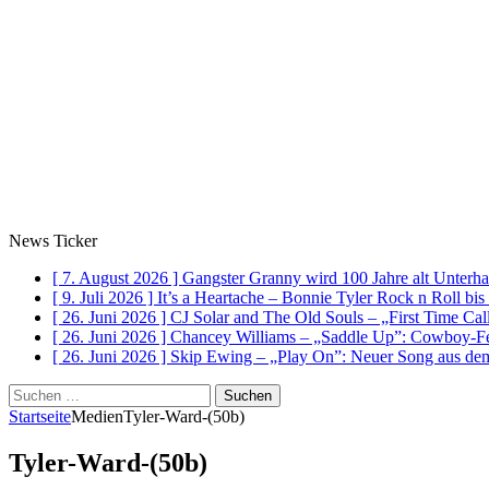
News Ticker
[ 7. August 2026 ]
Gangster Granny wird 100 Jahre alt
Unterha
[ 9. Juli 2026 ]
It’s a Heartache – Bonnie Tyler Rock n Roll bi
[ 26. Juni 2026 ]
CJ Solar and The Old Souls – „First Time Ca
[ 26. Juni 2026 ]
Chancey Williams – „Saddle Up”: Cowboy-Fe
[ 26. Juni 2026 ]
Skip Ewing – „Play On”: Neuer Song au
Suchen
nach:
Startseite
Medien
Tyler-Ward-(50b)
Tyler-Ward-(50b)