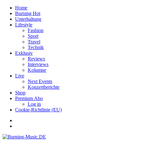
Home
Burning Hot
Unterhaltung
Lifestyle
Fashion
Sport
Travel
Technik
Exklusiv
Reviews
Interviews
Kolumne
Live
Next Events
Konzertberichte
Shop
Premium Abo
Log in
Cookie-Richtlinie (EU)
Facebook
Youtube