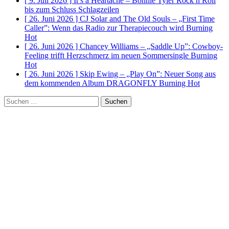
[ 9. Juli 2026 ]
It’s a Heartache – Bonnie Tyler Rock n Roll
bis zum Schluss
Schlagzeilen
[ 26. Juni 2026 ]
CJ Solar and The Old Souls – „First Time
Caller”: Wenn das Radio zur Therapiecouch wird
Burning
Hot
[ 26. Juni 2026 ]
Chancey Williams – „Saddle Up”: Cowboy-
Feeling trifft Herzschmerz im neuen Sommersingle
Burning
Hot
[ 26. Juni 2026 ]
Skip Ewing – „Play On”: Neuer Song aus
dem kommenden Album DRAGONFLY
Burning Hot
Suchen
nach: