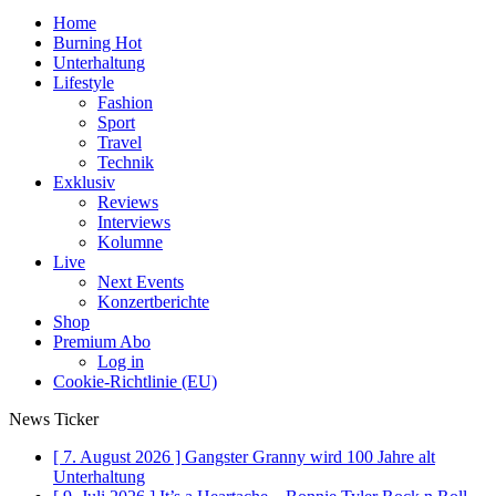
Home
Burning Hot
Unterhaltung
Lifestyle
Fashion
Sport
Travel
Technik
Exklusiv
Reviews
Interviews
Kolumne
Live
Next Events
Konzertberichte
Shop
Premium Abo
Log in
Cookie-Richtlinie (EU)
News Ticker
[ 7. August 2026 ]
Gangster Granny wird 100 Jahre alt
Unterhaltung