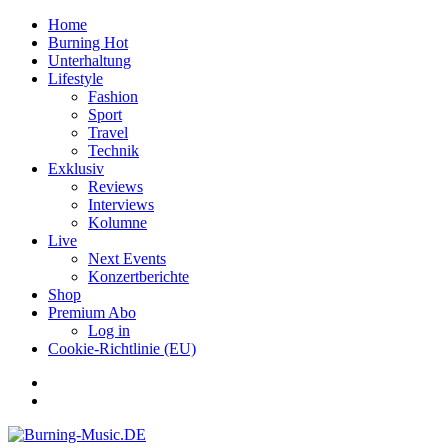
Home
Burning Hot
Unterhaltung
Lifestyle
Fashion
Sport
Travel
Technik
Exklusiv
Reviews
Interviews
Kolumne
Live
Next Events
Konzertberichte
Shop
Premium Abo
Log in
Cookie-Richtlinie (EU)
Facebook
Youtube