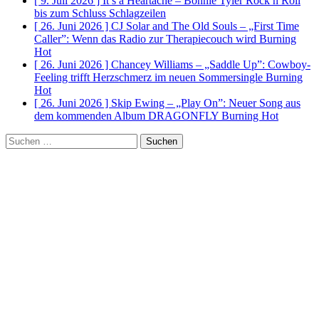
[ 9. Juli 2026 ]
It’s a Heartache – Bonnie Tyler Rock n Roll
bis zum Schluss
Schlagzeilen
[ 26. Juni 2026 ]
CJ Solar and The Old Souls – „First Time
Caller”: Wenn das Radio zur Therapiecouch wird
Burning
Hot
[ 26. Juni 2026 ]
Chancey Williams – „Saddle Up”: Cowboy-
Feeling trifft Herzschmerz im neuen Sommersingle
Burning
Hot
[ 26. Juni 2026 ]
Skip Ewing – „Play On”: Neuer Song aus
dem kommenden Album DRAGONFLY
Burning Hot
Suchen
nach: