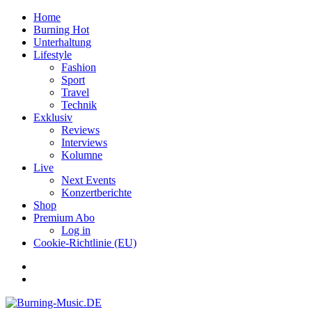
Home
Burning Hot
Unterhaltung
Lifestyle
Fashion
Sport
Travel
Technik
Exklusiv
Reviews
Interviews
Kolumne
Live
Next Events
Konzertberichte
Shop
Premium Abo
Log in
Cookie-Richtlinie (EU)
Facebook
Youtube