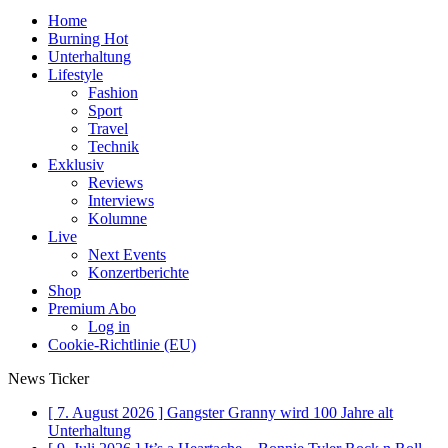
Home
Burning Hot
Unterhaltung
Lifestyle
Fashion
Sport
Travel
Technik
Exklusiv
Reviews
Interviews
Kolumne
Live
Next Events
Konzertberichte
Shop
Premium Abo
Log in
Cookie-Richtlinie (EU)
News Ticker
[ 7. August 2026 ]
Gangster Granny wird 100 Jahre alt
Unterhaltung