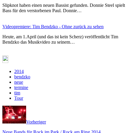
Slipknot haben einen neuen Bassist gefunden. Donnie Steel spielt
Bass für den verstorbenen Paul. Donnie…
Videopremiere: Tim Bendzko - Ohne zurück zu sehen
Heute, am 1.April (und das ist kein Scherz) veröffentlicht Tim
Bendzko das Musikvideo zu seinem…
2014
bendzko
neue
termine
tim
Tour
Vorheriger
Neue Bands für Rock im Park / Rock am Ring 2014