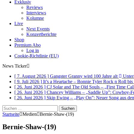
Exklusiv
Reviews
Interviews
Kolumne
Live
Next Events
Konzertberichte
Shop
Premium Abo
Log in
Cookie-Richtlinie (EU)
News Ticker
[ 7. August 2026 ]
Gangster Granny wird 100 Jahre alt
Unter
[ 9. Juli 2026 ]
It’s a Heartache – Bonnie Tyler Rock n Roll bi
[ 26. Juni 2026 ]
CJ Solar and The Old Souls – „First Time Ca
[ 26. Juni 2026 ]
Chancey Williams – „Saddle Up”: Cowboy-Fe
[ 26. Juni 2026 ]
Skip Ewing – „Play On”: Neuer Song au
Suchen
nach:
Startseite
Medien
Bernie-Shaw-(19)
Bernie-Shaw-(19)