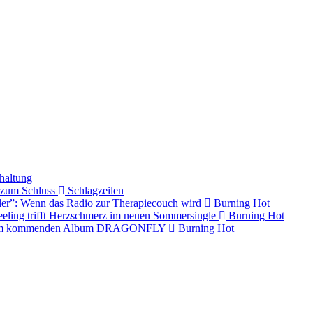
haltung
s zum Schluss
Schlagzeilen
ller”: Wenn das Radio zur Therapiecouch wird
Burning Hot
eling trifft Herzschmerz im neuen Sommersingle
Burning Hot
s dem kommenden Album DRAGONFLY
Burning Hot