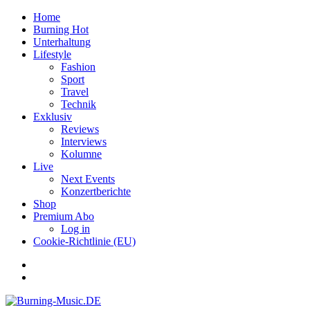
Home
Burning Hot
Unterhaltung
Lifestyle
Fashion
Sport
Travel
Technik
Exklusiv
Reviews
Interviews
Kolumne
Live
Next Events
Konzertberichte
Shop
Premium Abo
Log in
Cookie-Richtlinie (EU)
Facebook
Youtube