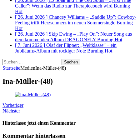
[ 26. Juni 2026 ]
CJ Solar and The Old Souls – „First Time
Caller”: Wenn das Radio zur Therapiecouch wird
Burning
Hot
[ 26. Juni 2026 ]
Chancey Williams – „Saddle Up”: Cowboy-
Feeling trifft Herzschmerz im neuen Sommersingle
Burning
Hot
[ 26. Juni 2026 ]
Skip Ewing – „Play On”: Neuer Song aus
dem kommenden Album DRAGONFLY
Burning Hot
[ 7. Juni 2026 ]
Olaf der Flipper: „Weltklasse” – ein
Jubiläums-Album mit rockiger Note
Burning Hot
Suchen
nach:
Startseite
Medien
Ina-Müller-(48)
Ina-Müller-(48)
Vorheriger
Nächster
Hinterlasse jetzt einen Kommentar
Kommentar hinterlassen