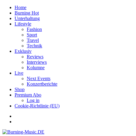
Home
Burning Hot
Unterhaltung
Lifestyle
Fashion
Sport
Travel
Technik
Exklusiv
Reviews
Interviews
Kolumne
Live
Next Events
Konzertberichte
Shop
Premium Abo
Log in
Cookie-Richtlinie (EU)
Facebook
Youtube