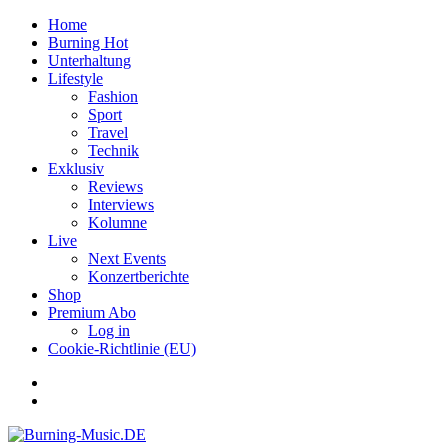
Home
Burning Hot
Unterhaltung
Lifestyle
Fashion
Sport
Travel
Technik
Exklusiv
Reviews
Interviews
Kolumne
Live
Next Events
Konzertberichte
Shop
Premium Abo
Log in
Cookie-Richtlinie (EU)
Facebook
Youtube