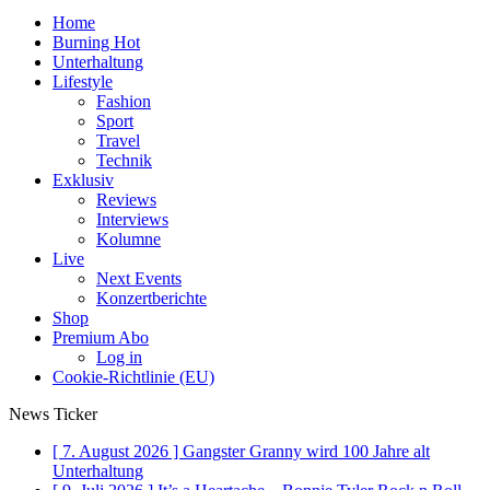
Home
Burning Hot
Unterhaltung
Lifestyle
Fashion
Sport
Travel
Technik
Exklusiv
Reviews
Interviews
Kolumne
Live
Next Events
Konzertberichte
Shop
Premium Abo
Log in
Cookie-Richtlinie (EU)
News Ticker
[ 7. August 2026 ]
Gangster Granny wird 100 Jahre alt
Unterhaltung