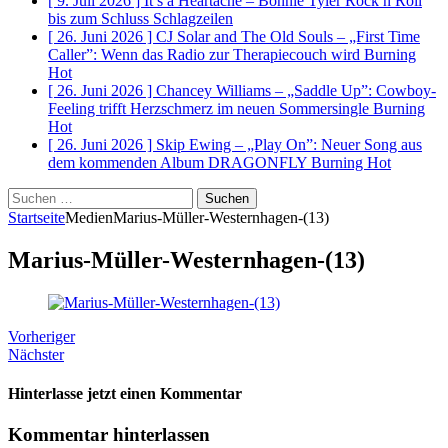
[ 9. Juli 2026 ]
It’s a Heartache – Bonnie Tyler Rock n Roll
bis zum Schluss
Schlagzeilen
[ 26. Juni 2026 ]
CJ Solar and The Old Souls – „First Time
Caller”: Wenn das Radio zur Therapiecouch wird
Burning
Hot
[ 26. Juni 2026 ]
Chancey Williams – „Saddle Up”: Cowboy-
Feeling trifft Herzschmerz im neuen Sommersingle
Burning
Hot
[ 26. Juni 2026 ]
Skip Ewing – „Play On”: Neuer Song aus
dem kommenden Album DRAGONFLY
Burning Hot
Suchen
nach:
Startseite
Medien
Marius-Müller-Westernhagen-(13)
Marius-Müller-Westernhagen-(13)
Vorheriger
Nächster
Hinterlasse jetzt einen Kommentar
Kommentar hinterlassen