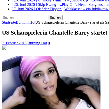
[ 26. Juni 2026 ]
Chancey Williams – „Saddle Up”: Cowboy-Fe
[ 26. Juni 2026 ]
Skip Ewing – „Play On”: Neuer Song au
[ 7. Juni 2026 ]
Olaf der Flipper: „Weltklasse” – ein Jubiläum
Suchen
nach:
Startseite
Burning Hot
US Schauspielerin Chantelle Barry startet als S
US Schauspielerin Chantelle Barry startet
7. Februar 2015
Burning Hot
0