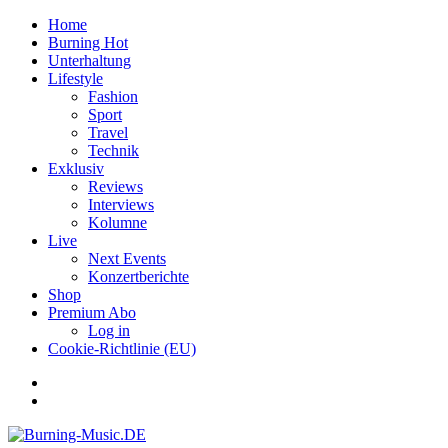
Home
Burning Hot
Unterhaltung
Lifestyle
Fashion
Sport
Travel
Technik
Exklusiv
Reviews
Interviews
Kolumne
Live
Next Events
Konzertberichte
Shop
Premium Abo
Log in
Cookie-Richtlinie (EU)
Facebook
Youtube