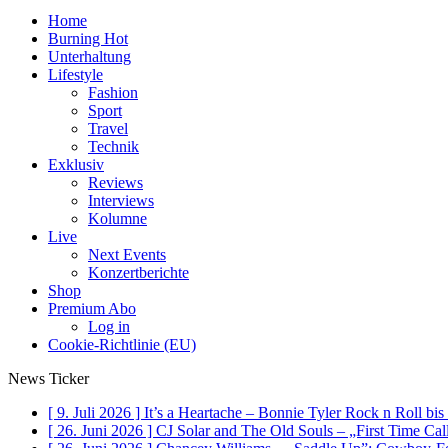
Home
Burning Hot
Unterhaltung
Lifestyle
Fashion
Sport
Travel
Technik
Exklusiv
Reviews
Interviews
Kolumne
Live
Next Events
Konzertberichte
Shop
Premium Abo
Log in
Cookie-Richtlinie (EU)
News Ticker
[ 9. Juli 2026 ]
It’s a Heartache – Bonnie Tyler Rock n Roll bi
[ 26. Juni 2026 ]
CJ Solar and The Old Souls – „First Time Ca