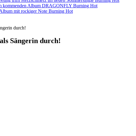
eling trifft Herzschmerz im neuen Sommersingle
Burning Hot
s dem kommenden Album DRAGONFLY
Burning Hot
s-Album mit rockiger Note
Burning Hot
ängerin durch!
 als Sängerin durch!