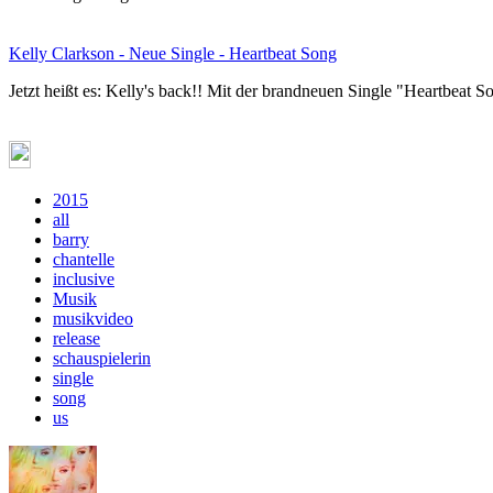
Kelly Clarkson - Neue Single - Heartbeat Song
Jetzt heißt es: Kelly's back!! Mit der brandneuen Single "Heartbeat 
2015
all
barry
chantelle
inclusive
Musik
musikvideo
release
schauspielerin
single
song
us