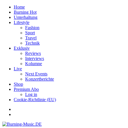
Home
Burning Hot
Unterhaltung
Lifestyle
Fashion
Sport
Travel
Technik
Exklusiv
Reviews
Interviews
Kolumne
Live
Next Events
Konzertberichte
Shop
Premium Abo
Log in
Cookie-Richtlinie (EU)
Facebook
Youtube