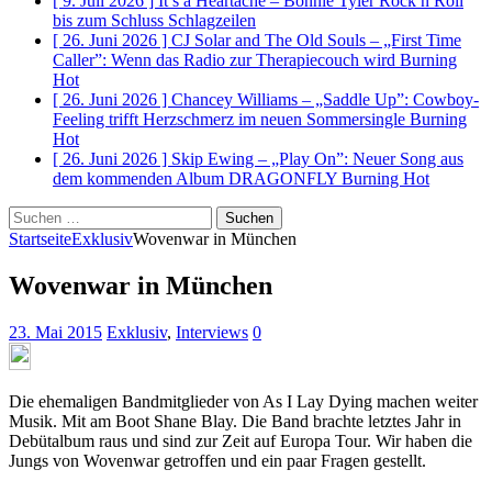
[ 9. Juli 2026 ]
It’s a Heartache – Bonnie Tyler Rock n Roll
bis zum Schluss
Schlagzeilen
[ 26. Juni 2026 ]
CJ Solar and The Old Souls – „First Time
Caller”: Wenn das Radio zur Therapiecouch wird
Burning
Hot
[ 26. Juni 2026 ]
Chancey Williams – „Saddle Up”: Cowboy-
Feeling trifft Herzschmerz im neuen Sommersingle
Burning
Hot
[ 26. Juni 2026 ]
Skip Ewing – „Play On”: Neuer Song aus
dem kommenden Album DRAGONFLY
Burning Hot
Suchen
nach:
Startseite
Exklusiv
Wovenwar in München
Wovenwar in München
23. Mai 2015
Exklusiv
,
Interviews
0
Die ehemaligen Bandmitglieder von As I Lay Dying machen weiter
Musik. Mit am Boot Shane Blay. Die Band brachte letztes Jahr in
Debütalbum raus und sind zur Zeit auf Europa Tour. Wir haben die
Jungs von Wovenwar getroffen und ein paar Fragen gestellt.