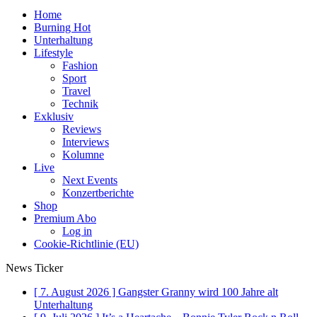
Home
Burning Hot
Unterhaltung
Lifestyle
Fashion
Sport
Travel
Technik
Exklusiv
Reviews
Interviews
Kolumne
Live
Next Events
Konzertberichte
Shop
Premium Abo
Log in
Cookie-Richtlinie (EU)
News Ticker
[ 7. August 2026 ]
Gangster Granny wird 100 Jahre alt
Unterhaltung