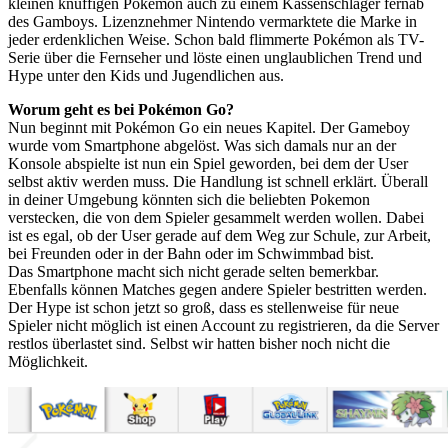
kleinen knuffigen Pokemon auch zu einem Kassenschlager fernab
des Gamboys. Lizenznehmer Nintendo vermarktete die Marke in
jeder erdenklichen Weise. Schon bald flimmerte Pokémon als TV-
Serie über die Fernseher und löste einen unglaublichen Trend und
Hype unter den Kids und Jugendlichen aus.
Worum geht es bei Pokémon Go?
Nun beginnt mit Pokémon Go ein neues Kapitel. Der Gameboy
wurde vom Smartphone abgelöst. Was sich damals nur an der
Konsole abspielte ist nun ein Spiel geworden, bei dem der User
selbst aktiv werden muss. Die Handlung ist schnell erklärt. Überall
in deiner Umgebung könnten sich die beliebten Pokemon
verstecken, die von dem Spieler gesammelt werden wollen. Dabei
ist es egal, ob der User gerade auf dem Weg zur Schule, zur Arbeit,
bei Freunden oder in der Bahn oder im Schwimmbad bist.
Das Smartphone macht sich nicht gerade selten bemerkbar.
Ebenfalls können Matches gegen andere Spieler bestritten werden.
Der Hype ist schon jetzt so groß, dass es stellenweise für neue
Spieler nicht möglich ist einen Account zu registrieren, da die Server
restlos überlastet sind. Selbst wir hatten bisher noch nicht die
Möglichkeit.