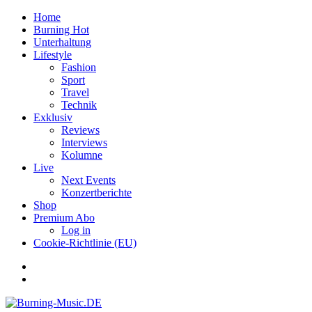
Home
Burning Hot
Unterhaltung
Lifestyle
Fashion
Sport
Travel
Technik
Exklusiv
Reviews
Interviews
Kolumne
Live
Next Events
Konzertberichte
Shop
Premium Abo
Log in
Cookie-Richtlinie (EU)
Facebook
Youtube