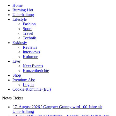
Home
Burning Hot
Unterhaltung
Lifestyle
Fashion
Sport
Travel
Technik
Exklusiv
Reviews
Interviews
Kolumne
Live
Next Events
Konzertberichte
Shop
Premium Abo
Log in
Cookie-Richtlinie (EU)
News Ticker
[ 7. August 2026 ]
Gangster Granny wird 100 Jahre alt
Unterhaltung