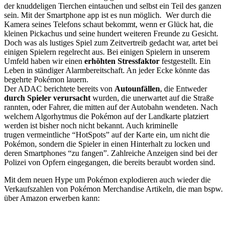
der knuddeligen Tierchen eintauchen und selbst ein Teil des ganzen
sein. Mit der Smartphone app ist es nun möglich. Wer durch die
Kamera seines Telefons schaut bekommt, wenn er Glück hat, die
kleinen Pickachus und seine hundert weiteren Freunde zu Gesicht.
Doch was als lustiges Spiel zum Zeitvertreib gedacht war, artet bei
einigen Spielern regelrecht aus. Bei einigen Spielern in unserem
Umfeld haben wir einen
erhöhten Stressfaktor
festgestellt. Ein
Leben in ständiger Alarmbereitschaft. An jeder Ecke könnte das
begehrte Pokémon lauern.
Der ADAC berichtete bereits von
Autounfällen
, die Entweder
durch Spieler verursacht
wurden, die unerwartet auf die Straße
rannten, oder Fahrer, die mitten auf der Autobahn wendeten. Nach
welchem Algorhytmus die Pokémon auf der Landkarte platziert
werden ist bisher noch nicht bekannt. Auch kriminelle
trugen vermeintliche “HotSpots” auf der Karte ein, um nicht die
Pokémon, sondern die Spieler in einen Hinterhalt zu locken und
deren Smartphones “zu fangen”. Zahlreiche Anzeigen sind bei der
Polizei von Opfern eingegangen, die bereits beraubt worden sind.
Mit dem neuen Hype um Pokémon explodieren auch wieder die
Verkaufszahlen von Pokémon Merchandise Artikeln, die man bspw.
über Amazon erwerben kann: