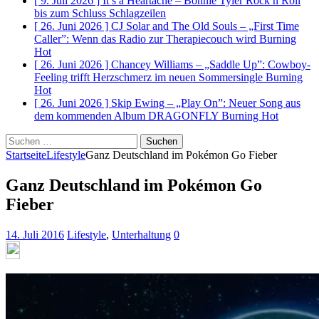
[ 9. Juli 2026 ]
It’s a Heartache – Bonnie Tyler Rock n Roll
bis zum Schluss
Schlagzeilen
[ 26. Juni 2026 ]
CJ Solar and The Old Souls – „First Time
Caller”: Wenn das Radio zur Therapiecouch wird
Burning
Hot
[ 26. Juni 2026 ]
Chancey Williams – „Saddle Up”: Cowboy-
Feeling trifft Herzschmerz im neuen Sommersingle
Burning
Hot
[ 26. Juni 2026 ]
Skip Ewing – „Play On”: Neuer Song aus
dem kommenden Album DRAGONFLY
Burning Hot
Suchen
nach:
Startseite
Lifestyle
Ganz Deutschland im Pokémon Go Fieber
Ganz Deutschland im Pokémon Go
Fieber
14. Juli 2016
Lifestyle
,
Unterhaltung
0