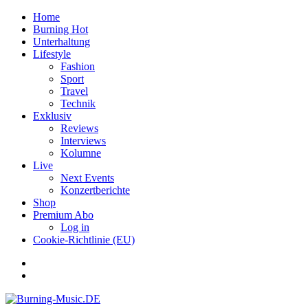
Home
Burning Hot
Unterhaltung
Lifestyle
Fashion
Sport
Travel
Technik
Exklusiv
Reviews
Interviews
Kolumne
Live
Next Events
Konzertberichte
Shop
Premium Abo
Log in
Cookie-Richtlinie (EU)
Facebook
Youtube