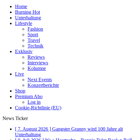
Home
Burning Hot
Unterhaltung
Lifestyle
Fashion
Sport
Travel
Technik
Exklusiv
Reviews
Interviews
Kolumne
Live
Next Events
Konzertberichte
Shop
Premium Abo
Log in
Cookie-Richtlinie (EU)
News Ticker
[ 7. August 2026 ]
Gangster Granny wird 100 Jahre alt
Unterhaltung