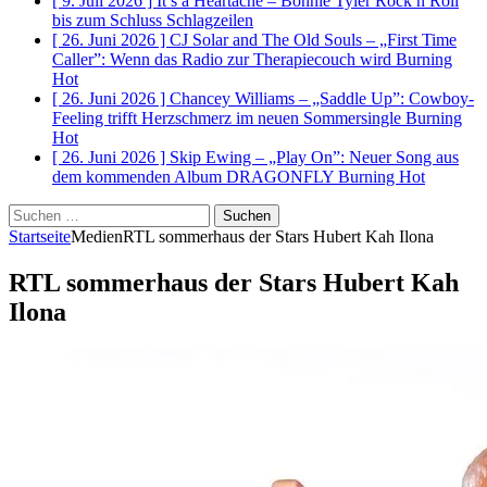
[ 9. Juli 2026 ]
It’s a Heartache – Bonnie Tyler Rock n Roll
bis zum Schluss
Schlagzeilen
[ 26. Juni 2026 ]
CJ Solar and The Old Souls – „First Time
Caller”: Wenn das Radio zur Therapiecouch wird
Burning
Hot
[ 26. Juni 2026 ]
Chancey Williams – „Saddle Up”: Cowboy-
Feeling trifft Herzschmerz im neuen Sommersingle
Burning
Hot
[ 26. Juni 2026 ]
Skip Ewing – „Play On”: Neuer Song aus
dem kommenden Album DRAGONFLY
Burning Hot
Suchen
nach:
Startseite
Medien
RTL sommerhaus der Stars Hubert Kah Ilona
RTL sommerhaus der Stars Hubert Kah
Ilona