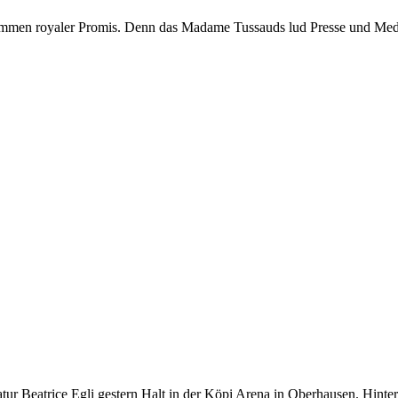
mmen royaler Promis. Denn das Madame Tussauds lud Presse und Medie
r Beatrice Egli gestern Halt in der Köpi Arena in Oberhausen. Hinter