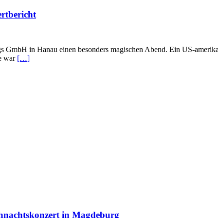
rtbericht
tungs GmbH in Hanau einen besonders magischen Abend. Ein US-amerikan
de war
[…]
ihnachtskonzert in Magdeburg