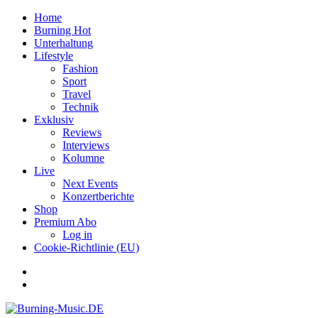
Home
Burning Hot
Unterhaltung
Lifestyle
Fashion
Sport
Travel
Technik
Exklusiv
Reviews
Interviews
Kolumne
Live
Next Events
Konzertberichte
Shop
Premium Abo
Log in
Cookie-Richtlinie (EU)
Facebook
Youtube