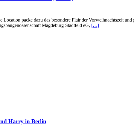
e Location packe dazu das be­sondere Flair der Vorweihnachtszeit und
ungsbaugenossenschaft Magde­burg-Stadtfeld eG,
[…]
nd Harry in Berlin