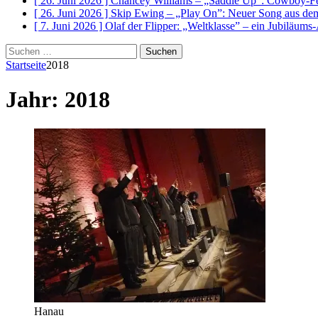
[ 26. Juni 2026 ]
Chancey Williams – „Saddle Up”: Cowboy-Fe
[ 26. Juni 2026 ]
Skip Ewing – „Play On”: Neuer Song au
[ 7. Juni 2026 ]
Olaf der Flipper: „Weltklasse” – ein Jubiläum
Suchen
nach:
Startseite
2018
Jahr:
2018
Hanau