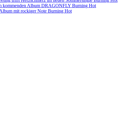
eling trifft Herzschmerz im neuen Sommersingle
Burning Hot
s dem kommenden Album DRAGONFLY
Burning Hot
s-Album mit rockiger Note
Burning Hot