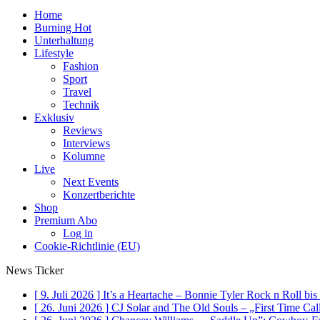
Home
Burning Hot
Unterhaltung
Lifestyle
Fashion
Sport
Travel
Technik
Exklusiv
Reviews
Interviews
Kolumne
Live
Next Events
Konzertberichte
Shop
Premium Abo
Log in
Cookie-Richtlinie (EU)
News Ticker
[ 9. Juli 2026 ]
It’s a Heartache – Bonnie Tyler Rock n Roll bi
[ 26. Juni 2026 ]
CJ Solar and The Old Souls – „First Time Ca