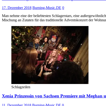
17. Dezember 2018
Burning-Music.DE
0
Man nehme eine der beliebtesten Schlagerstars, eine außergewöhnlich
Mischung an Zutaten für das traditionelle Adventskonzert der Wohn
Schlagzeilen
Xenia Prinzessin von Sachsen Premiere mit Meghan u
11. Dezember 2018
Burning-Music.DE
0