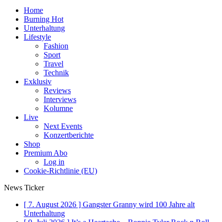
Home
Burning Hot
Unterhaltung
Lifestyle
Fashion
Sport
Travel
Technik
Exklusiv
Reviews
Interviews
Kolumne
Live
Next Events
Konzertberichte
Shop
Premium Abo
Log in
Cookie-Richtlinie (EU)
News Ticker
[ 7. August 2026 ]
Gangster Granny wird 100 Jahre alt
Unterhaltung