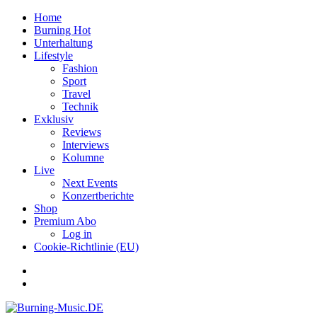
Home
Burning Hot
Unterhaltung
Lifestyle
Fashion
Sport
Travel
Technik
Exklusiv
Reviews
Interviews
Kolumne
Live
Next Events
Konzertberichte
Shop
Premium Abo
Log in
Cookie-Richtlinie (EU)
Facebook
Youtube