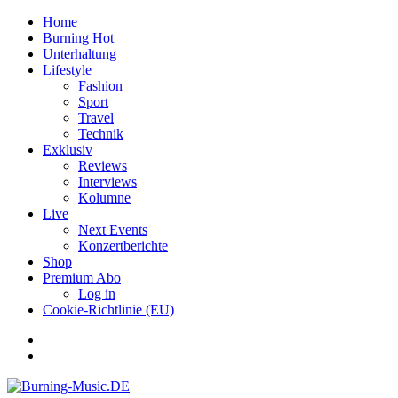
Home
Burning Hot
Unterhaltung
Lifestyle
Fashion
Sport
Travel
Technik
Exklusiv
Reviews
Interviews
Kolumne
Live
Next Events
Konzertberichte
Shop
Premium Abo
Log in
Cookie-Richtlinie (EU)
Facebook
Youtube