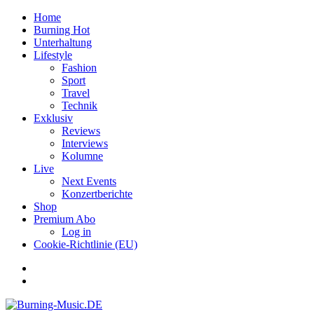
Home
Burning Hot
Unterhaltung
Lifestyle
Fashion
Sport
Travel
Technik
Exklusiv
Reviews
Interviews
Kolumne
Live
Next Events
Konzertberichte
Shop
Premium Abo
Log in
Cookie-Richtlinie (EU)
Facebook
Youtube