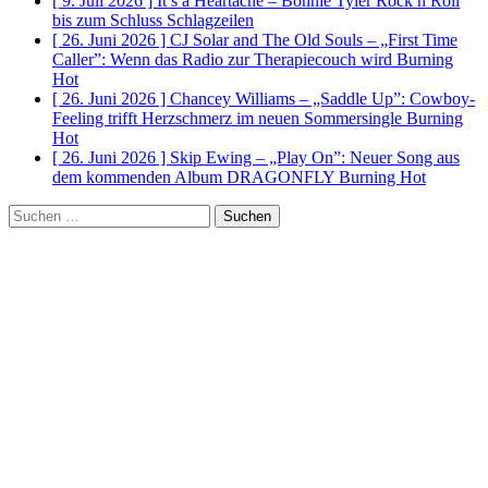
[ 9. Juli 2026 ]
It’s a Heartache – Bonnie Tyler Rock n Roll
bis zum Schluss
Schlagzeilen
[ 26. Juni 2026 ]
CJ Solar and The Old Souls – „First Time
Caller”: Wenn das Radio zur Therapiecouch wird
Burning
Hot
[ 26. Juni 2026 ]
Chancey Williams – „Saddle Up”: Cowboy-
Feeling trifft Herzschmerz im neuen Sommersingle
Burning
Hot
[ 26. Juni 2026 ]
Skip Ewing – „Play On”: Neuer Song aus
dem kommenden Album DRAGONFLY
Burning Hot
Suchen
nach: