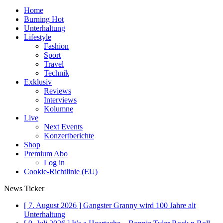
Home
Burning Hot
Unterhaltung
Lifestyle
Fashion
Sport
Travel
Technik
Exklusiv
Reviews
Interviews
Kolumne
Live
Next Events
Konzertberichte
Shop
Premium Abo
Log in
Cookie-Richtlinie (EU)
News Ticker
[ 7. August 2026 ]
Gangster Granny wird 100 Jahre alt
Unterhaltung