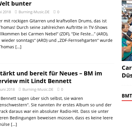
Welt bunter
ni 2018
Burning-Music.DE
0
r mit rockigen Gitarren und kraftvollen Drums, das ist
Thomas! Durch seine zahlreichen Auftritte in TV-Shows
llkommen bei Carmen Nebel“ (ZDF), “Die Feste…” (ARD),
 wieder sonntags“ (ARD) und „ZDF-Fernsehgarten“ wurde
 Thomas
[…]
Car
tärkt und bereit für Neues – BM im
Düs
erview mit Lindt Bennett
Juni 2018
Burning-Music.DE
0
BMT
 Bennett sagen über sich selbst, sie wären
enschwestern“. Sie nannten ihr erstes Album so und der
track daraus war ein absoluter Radio-Hit. Dass sie unter
eren Bedingungen beweisen müssen, dass es keine leere
hülse
[…]