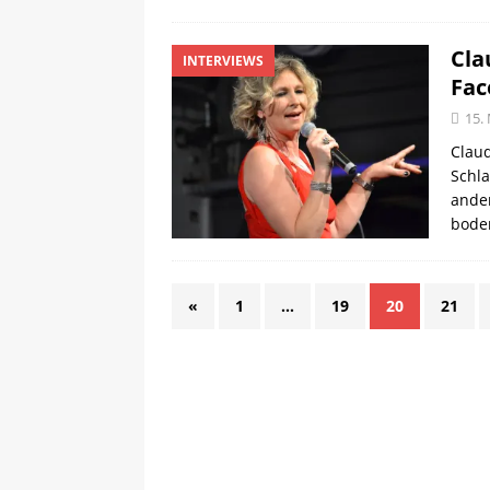
Cla
INTERVIEWS
Fac
15.
Claud
Schla
ander
boden
«
1
…
19
20
21