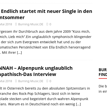
a Endlich startet mit neuer Single in den
entsommer
 Mai 2018
Burning-Music.DE
0
rgessen ihr Durchbruch aus dem Jahre 2009 “Küss mich,
mich, Lieb mich”.Ein unglaublich symphonisch klingender
 der sich zum Evergreen entwickelt hat und zu der
smatischen Persönlichkeit von Ella Endlich hervorragend
. Mit ihrer
[…]
NAH – Alpenpunk unglaublich
BUR
pathisch-Das Interview
FIN
 Mai 2018
Burning-Music.DE
0
Die b
ilt in Österreich bereits zu den absoluten Spitzenstars in
in ei
ranche des Rock-Pop Schlagers, lässt sich in keine
blade stecken und begeistert durch wahren Alpenpunk
 Fans. Warum es in Deutschland noch ein wenig
[…]