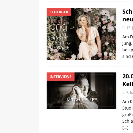
Sch
SCHLAGER
neu
13. 
Am Fr
Jung,
beisp
sind 
20.
INTERVIEWS
Kel
7. J
Am 01
Studi
groß
Schla
[…]