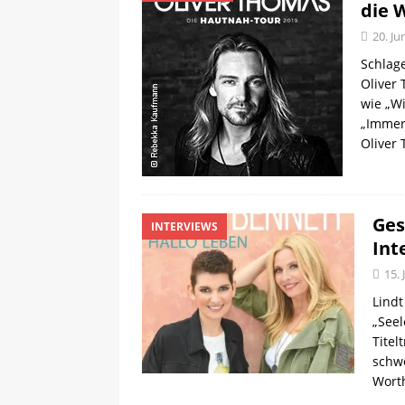
die 
20. Ju
Schlage
Oliver 
wie „Wi
„Immer
Oliver
Ges
INTERVIEWS
Int
15. 
Lindt
„Seel
Titel
schw
Wort