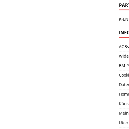
PAR
K-EN
INF
AGBs
Wide
BM P
Cooki
Date
Hom
Küns
Mein
Über