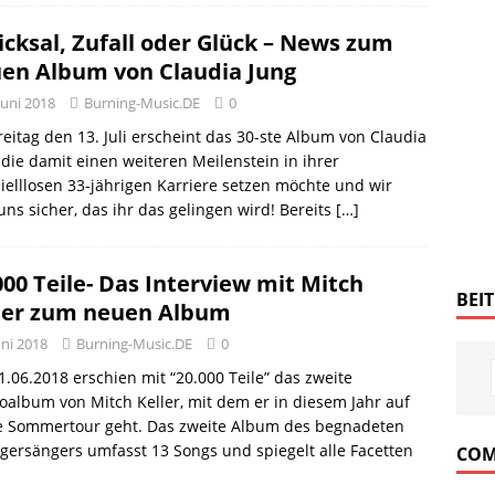
icksal, Zufall oder Glück – News zum
en Album von Claudia Jung
Juni 2018
Burning-Music.DE
0
eitag den 13. Juli erscheint das 30-ste Album von Claudia
 die damit einen weiteren Meilenstein in ihrer
ielllosen 33-jährigen Karriere setzen möchte und wir
uns sicher, das ihr das gelingen wird! Bereits
[…]
000 Teile- Das Interview mit Mitch
BEI
ler zum neuen Album
uni 2018
Burning-Music.DE
0
.06.2018 erschien mit “20.000 Teile” das zweite
oalbum von Mitch Keller, mit dem er in diesem Jahr auf
e Sommertour geht. Das zweite Album des begnadeten
gersängers umfasst 13 Songs und spiegelt alle Facetten
COM