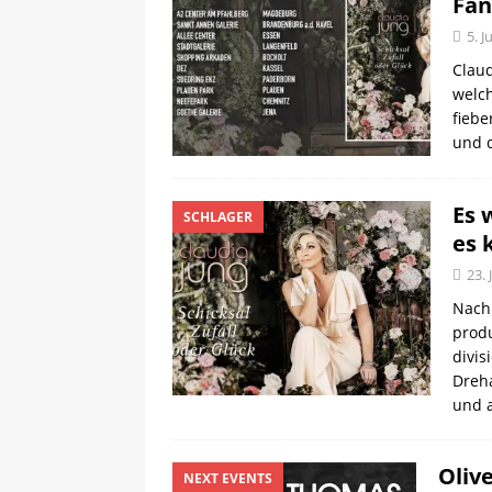
Fan
5. J
Claud
welch
fiebe
und d
Es 
SCHLAGER
es 
23. 
Nach 
produ
divis
Dreha
und
Oliv
NEXT EVENTS