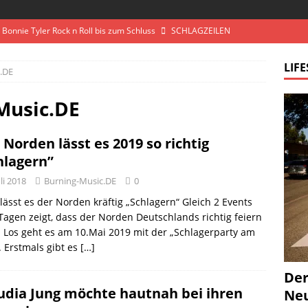
– Bonnie Tyler Rock n Roll bis zum Schluss
SCHLAGZEILEN
e Old Souls – „First Time Caller”: Wenn das Radio zur
LIFE
.DE
G HOT
ms – „Saddle Up”: Cowboy-Feeling trifft Herzschmerz im neuen
Music.DE
OT
 Norden lässt es 2019 so richtig
„Play On”: Neuer Song aus dem kommenden Album DRAGONFLY
hlagern”
uli 2018
Burning-Music.DE
0
: „Weltklasse” – ein Jubiläums-Album mit rockiger Note
BURNING
lässt es der Norden kräftig „Schlagern“ Gleich 2 Events
Tagen zeigt, dass der Norden Deutschlands richtig feiern
 Los geht es am 10.Mai 2019 mit der „Schlagerparty am
. Erstmals gibt es
[…]
Der
udia Jung möchte hautnah bei ihren
Neu