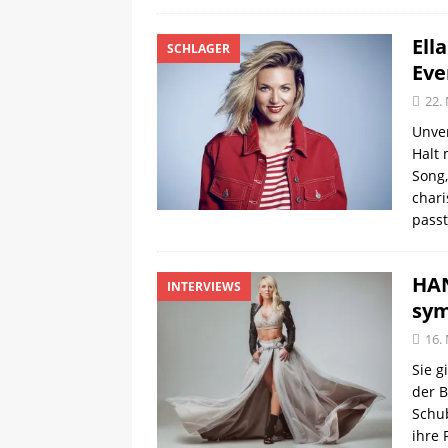
Ell
SCHLAGER
Ev
22.
Unve
Halt 
Song,
chari
passt
HAN
INTERVIEWS
sym
16.
Sie g
der B
Schu
ihre