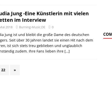
udia Jung -Eine Künstlerin mit vielen
etten im Interview
 Mai 2018
Burning-Music.DE
0
COM
ia Jung ist und bleibt die große Dame des deutschen
gers. Seit über 30 Jahren landet sie einen Hit nach dem
en, ist sich stets treu geblieben und unglaublich
ständig zudem. Ihre Fans lieben ihre
[…]
22
»