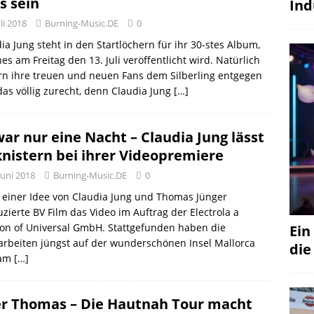
s sein
Ind
uli 2018
Burning-Music.DE
0
ia Jung steht in den Startlöchern für ihr 30-stes Album,
es am Freitag den 13. Juli veröffentlicht wird. Natürlich
rn ihre treuen und neuen Fans dem Silberling entgegen
as völlig zurecht, denn Claudia Jung
[…]
war nur eine Nacht – Claudia Jung lässt
knistern bei ihrer Videopremiere
Juni 2018
Burning-Music.DE
0
einer Idee von Claudia Jung und Thomas Jünger
zierte BV Film das Video im Auftrag der Electrola a
ion of Universal GmbH. Stattgefunden haben die
Ein
rbeiten jüngst auf der wunderschönen Insel Mallorca
die
 am
[…]
er Thomas – Die Hautnah Tour macht