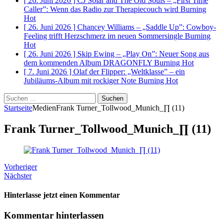
[ 26. Juni 2026 ]
CJ Solar and The Old Souls – „First Time
Caller”: Wenn das Radio zur Therapiecouch wird
Burning
Hot
[ 26. Juni 2026 ]
Chancey Williams – „Saddle Up”: Cowboy-
Feeling trifft Herzschmerz im neuen Sommersingle
Burning
Hot
[ 26. Juni 2026 ]
Skip Ewing – „Play On”: Neuer Song aus
dem kommenden Album DRAGONFLY
Burning Hot
[ 7. Juni 2026 ]
Olaf der Flipper: „Weltklasse” – ein
Jubiläums-Album mit rockiger Note
Burning Hot
Suchen
nach:
Startseite
Medien
Frank Turner_Tollwood_Munich_∏ (11)
Frank Turner_Tollwood_Munich_∏ (11)
Vorheriger
Nächster
Hinterlasse jetzt einen Kommentar
Kommentar hinterlassen