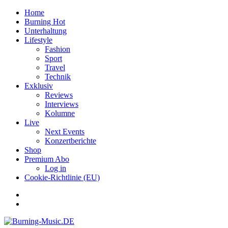
Home
Burning Hot
Unterhaltung
Lifestyle
Fashion
Sport
Travel
Technik
Exklusiv
Reviews
Interviews
Kolumne
Live
Next Events
Konzertberichte
Shop
Premium Abo
Log in
Cookie-Richtlinie (EU)
Facebook
Youtube