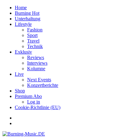
Home
Burning Hot
Unterhaltung
Lifestyle
Fashion
Sport
Travel
Technik
Exklusiv
Reviews
Interviews
Kolumne
Live
Next Events
Konzertberichte
Shop
Premium Abo
Log in
Cookie-Richtlinie (EU)
Facebook
Youtube