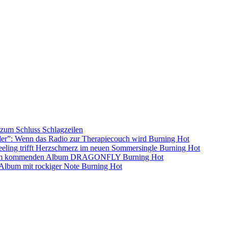
s zum Schluss
Schlagzeilen
ller”: Wenn das Radio zur Therapiecouch wird
Burning Hot
eling trifft Herzschmerz im neuen Sommersingle
Burning Hot
s dem kommenden Album DRAGONFLY
Burning Hot
s-Album mit rockiger Note
Burning Hot