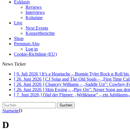
Exklusiv
Reviews
Interviews
Kolumne
Live
Next Events
Konzertberichte
Shop
Premium Abo
Log in
Cookie-Richtlinie (EU)
News Ticker
[ 9. Juli 2026 ]
It’s a Heartache – Bonnie Tyler Rock n Roll bi
[ 26. Juni 2026 ]
CJ Solar and The Old Souls – „First Time Ca
[ 26. Juni 2026 ]
Chancey Williams – „Saddle Up”: Cowboy-Fe
[ 26. Juni 2026 ]
Skip Ewing – „Play On”: Neuer Song au
[ 7. Juni 2026 ]
Olaf der Flipper: „Weltklasse” – ein Jubiläum
Suchen
nach:
Startseite
D
D