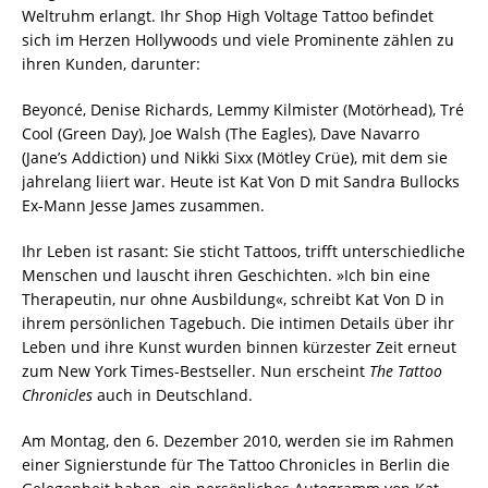
Weltruhm erlangt. Ihr Shop High Voltage Tattoo befindet
sich im Herzen Hollywoods und viele Prominente zählen zu
ihren Kunden, darunter:
Beyoncé, Denise Richards, Lemmy Kilmister (Motörhead), Tré
Cool (Green Day), Joe Walsh (The Eagles), Dave Navarro
(Jane’s Addiction) und Nikki Sixx (Mötley Crüe), mit dem sie
jahrelang liiert war. Heute ist Kat Von D mit Sandra Bullocks
Ex-Mann Jesse James zusammen.
Ihr Leben ist rasant: Sie sticht Tattoos, trifft unterschiedliche
Menschen und lauscht ihren Geschichten. »Ich bin eine
Therapeutin, nur ohne Ausbildung«, schreibt Kat Von D in
ihrem persönlichen Tagebuch. Die intimen Details über ihr
Leben und ihre Kunst wurden binnen kürzester Zeit erneut
zum New York Times-Bestseller. Nun erscheint
The Tattoo
Chronicles
auch in Deutschland.
Am Montag, den 6. Dezember 2010, werden sie im Rahmen
einer Signierstunde für The Tattoo Chronicles in Berlin die