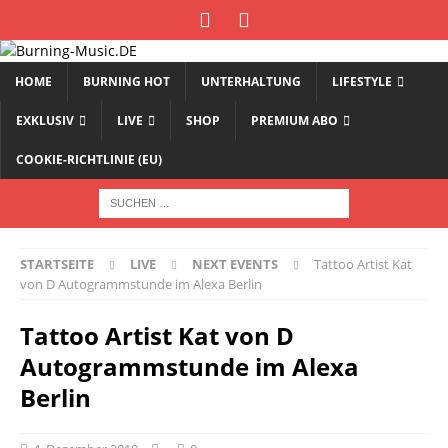
HOME
BURNING HOT
UNTERHALTUNG
LIFESTYLE
EXKLUSIV
LIVE
SHOP
PREMIUM ABO
COOKIE-RICHTLINIE (EU)
STARTSEITE
LIVE
NEXT EVENTS
Tattoo Artist Kat
von D Autogrammstunde im Alexa Berlin
Tattoo Artist Kat von D
Autogrammstunde im Alexa
Berlin