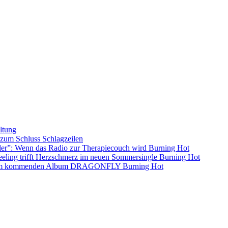
ltung
s zum Schluss
Schlagzeilen
ller”: Wenn das Radio zur Therapiecouch wird
Burning Hot
eling trifft Herzschmerz im neuen Sommersingle
Burning Hot
s dem kommenden Album DRAGONFLY
Burning Hot