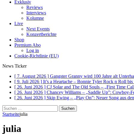
Exklusiv
Reviews
Interviews
Kolumne
Live
Next Events
Konzertberichte
Shop
Premium Abo
Log in
Cookie-Richtlinie (EU)
News Ticker
[ 7. August 2026 ]
Gangster Granny wird 100 Jahre alt
Unterha
[ 9. Juli 2026 ]
It’s a Heartache – Bonnie Tyler Rock n Roll bi
[ 26. Juni 2026 ]
CJ Solar and The Old Souls – „First Time Ca
[ 26. Juni 2026 ]
Chancey Williams – „Saddle Up”: Cowboy-Fe
[ 26. Juni 2026 ]
Skip Ewing – „Play On”: Neuer Song au
Suchen
nach:
Startseite
julia
julia