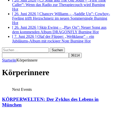
[ 26. Juni 2026 ]
CJ Solar and The Old Souls – „First Time
Caller”: Wenn das Radio zur Therapiecouch wird
Burning
Hot
[ 26. Juni 2026 ]
Chancey Williams – „Saddle Up”: Cowboy-
Feeling trifft Herzschmerz im neuen Sommersingle
Burning
Hot
[ 26. Juni 2026 ]
Skip Ewing – „Play On”: Neuer Song aus
dem kommenden Album DRAGONFLY
Burning Hot
[ 7. Juni 2026 ]
Olaf der Flipper: „Weltklasse” – ein
Jubiläums-Album mit rockiger Note
Burning Hot
Suchen
nach:
Startseite
Körperinnere
Körperinnere
Next Events
KÖRPERWELTEN: Der Zyklus des Lebens in
München