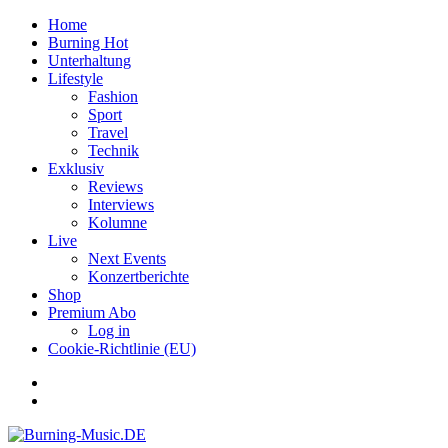
Home
Burning Hot
Unterhaltung
Lifestyle
Fashion
Sport
Travel
Technik
Exklusiv
Reviews
Interviews
Kolumne
Live
Next Events
Konzertberichte
Shop
Premium Abo
Log in
Cookie-Richtlinie (EU)
Facebook
Youtube