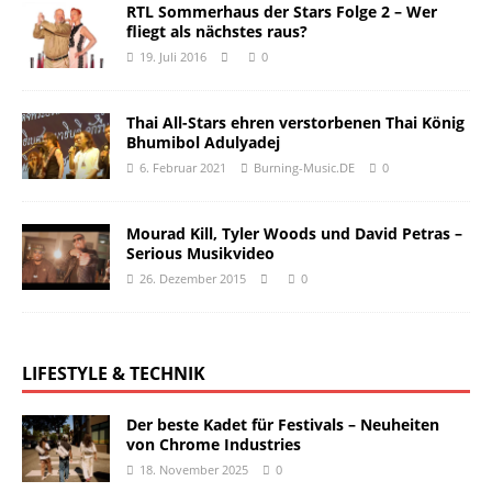
RTL Sommerhaus der Stars Folge 2 – Wer
fliegt als nächstes raus?
19. Juli 2016
0
Thai All-Stars ehren verstorbenen Thai König
Bhumibol Adulyadej
6. Februar 2021
Burning-Music.DE
0
Mourad Kill, Tyler Woods und David Petras –
Serious Musikvideo
26. Dezember 2015
0
LIFESTYLE & TECHNIK
Der beste Kadet für Festivals – Neuheiten
von Chrome Industries
18. November 2025
0