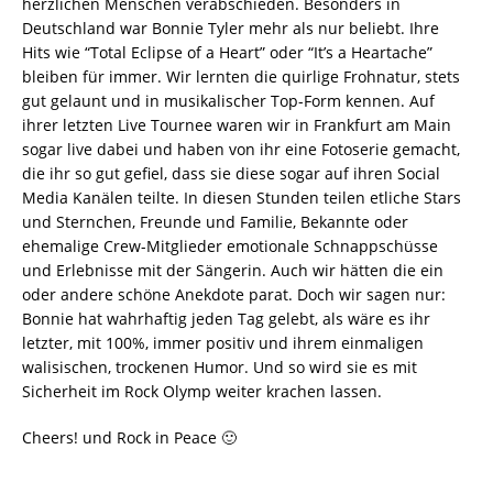
herzlichen Menschen verabschieden. Besonders in
Deutschland war Bonnie Tyler mehr als nur beliebt. Ihre
Hits wie “Total Eclipse of a Heart” oder “It’s a Heartache”
bleiben für immer. Wir lernten die quirlige Frohnatur, stets
gut gelaunt und in musikalischer Top-Form kennen. Auf
ihrer letzten Live Tournee waren wir in Frankfurt am Main
sogar live dabei und haben von ihr eine Fotoserie gemacht,
die ihr so gut gefiel, dass sie diese sogar auf ihren Social
Media Kanälen teilte. In diesen Stunden teilen etliche Stars
und Sternchen, Freunde und Familie, Bekannte oder
ehemalige Crew-Mitglieder emotionale Schnappschüsse
und Erlebnisse mit der Sängerin. Auch wir hätten die ein
oder andere schöne Anekdote parat. Doch wir sagen nur:
Bonnie hat wahrhaftig jeden Tag gelebt, als wäre es ihr
letzter, mit 100%, immer positiv und ihrem einmaligen
walisischen, trockenen Humor. Und so wird sie es mit
Sicherheit im Rock Olymp weiter krachen lassen.
Cheers! und Rock in Peace 🙂