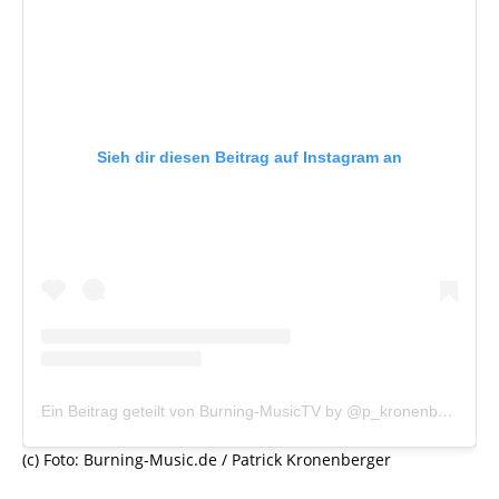
Sieh dir diesen Beitrag auf Instagram an
Ein Beitrag geteilt von Burning-MusicTV by @p_kronenberger (@burningmusictv)
(c) Foto: Burning-Music.de / Patrick Kronenberger