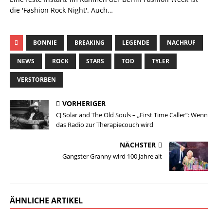
die 'Fashion Rock Night'. Auch…
BONNIE
BREAKING
LEGENDE
NACHRUF
NEWS
ROCK
STARS
TOD
TYLER
VERSTORBEN
VORHERIGER
CJ Solar and The Old Souls – „First Time Caller”: Wenn
das Radio zur Therapiecouch wird
NÄCHSTER
Gangster Granny wird 100 Jahre alt
ÄHNLICHE ARTIKEL