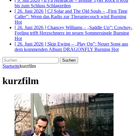
[ 9. Juli 2026 ]
It’s a Heartache – Bonnie Tyler Rock n Roll
bis zum Schluss
Schlagzeilen
[ 26. Juni 2026 ]
CJ Solar and The Old Souls – „First Time
Caller”: Wenn das Radio zur Therapiecouch wird
Burning
Hot
[ 26. Juni 2026 ]
Chancey Williams – „Saddle Up”: Cowboy-
Feeling trifft Herzschmerz im neuen Sommersingle
Burning
Hot
[ 26. Juni 2026 ]
Skip Ewing – „Play On”: Neuer Song aus
dem kommenden Album DRAGONFLY
Burning Hot
Suchen
nach:
Startseite
kurzfilm
kurzfilm