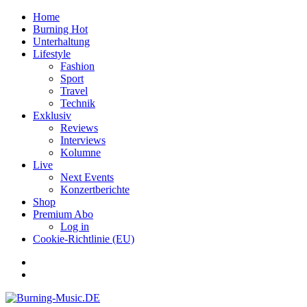
Home
Burning Hot
Unterhaltung
Lifestyle
Fashion
Sport
Travel
Technik
Exklusiv
Reviews
Interviews
Kolumne
Live
Next Events
Konzertberichte
Shop
Premium Abo
Log in
Cookie-Richtlinie (EU)
Facebook
Youtube