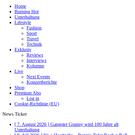
Home
Burning Hot
Unterhaltung
Lifestyle
Fashion
Sport
Travel
Technik
Exklusiv
Reviews
Interviews
Kolumne
Live
Next Events
Konzertberichte
Shop
Premium Abo
Log in
Cookie-Richtlinie (EU)
News Ticker
[ 7. August 2026 ]
Gangster Granny wird 100 Jahre alt
Unterhaltung