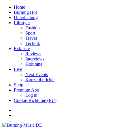
Home
Burning Hot
Unterhaltung
Lifestyle
Fashion
Sport
Travel
Technik
Exklusiv
Reviews
Interviews
Kolumne
Live
Next Events
Konzertberichte
Shop
Premium Abo
Log in
Cookie-Richtlinie (EU)
Facebook
Youtube