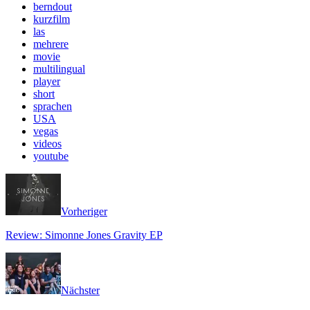
berndout
kurzfilm
las
mehrere
movie
multilingual
player
short
sprachen
USA
vegas
videos
youtube
Vorheriger
Review: Simonne Jones Gravity EP
Nächster