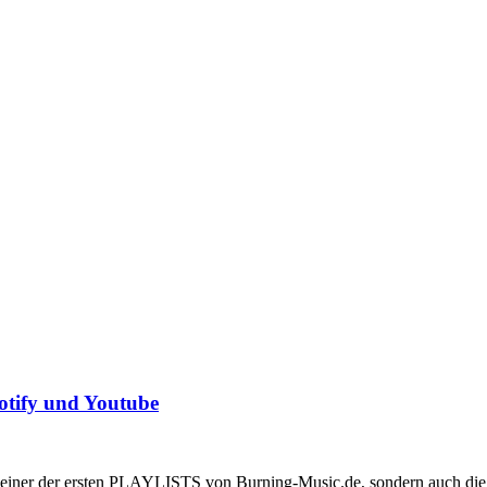
potify und Youtube
tel einer der ersten PLAYLISTS von Burning-Music.de, sondern auch di