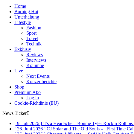
Home
Burning Hot
Unterhaltung
Lifestyle
Fashion
Sport
Travel
Technik
Exklusiv
Reviews
Interviews
Kolumne
Live
Next Events
Konzertberichte
Shop
Premium Abo
Log in
Cookie-Richtlinie (EU)
News Ticker
[ 9. Juli 2026 ]
It’s a Heartache – Bonnie Tyler Rock n Roll bi
[ 26. Juni 2026 ]
CJ Solar and The Old Souls – „First Time Ca