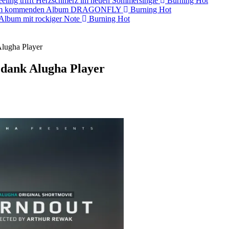
eling trifft Herzschmerz im neuen Sommersingle
Burning Hot
s dem kommenden Album DRAGONFLY
Burning Hot
s-Album mit rockiger Note
Burning Hot
Alugha Player
 dank Alugha Player