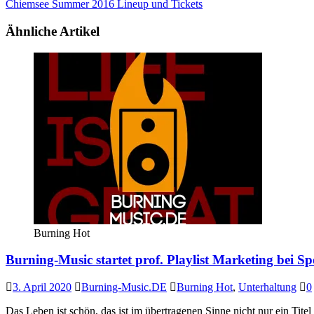
Chiemsee Summer 2016 Lineup und Tickets
Ähnliche Artikel
Burning Hot
Burning-Music startet prof. Playlist Marketing bei S
3. April 2020
Burning-Music.DE
Burning Hot
,
Unterhaltung
0
Das Leben ist schön, das ist im übertragenen Sinne nicht nur ein Ti