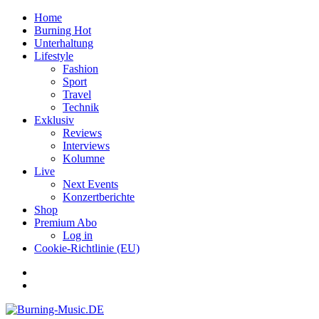
Home
Burning Hot
Unterhaltung
Lifestyle
Fashion
Sport
Travel
Technik
Exklusiv
Reviews
Interviews
Kolumne
Live
Next Events
Konzertberichte
Shop
Premium Abo
Log in
Cookie-Richtlinie (EU)
Facebook
Youtube