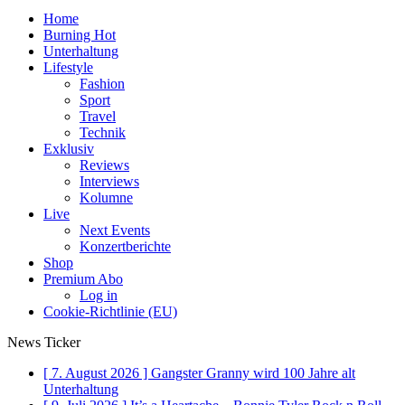
Home
Burning Hot
Unterhaltung
Lifestyle
Fashion
Sport
Travel
Technik
Exklusiv
Reviews
Interviews
Kolumne
Live
Next Events
Konzertberichte
Shop
Premium Abo
Log in
Cookie-Richtlinie (EU)
News Ticker
[ 7. August 2026 ]
Gangster Granny wird 100 Jahre alt
Unterhaltung