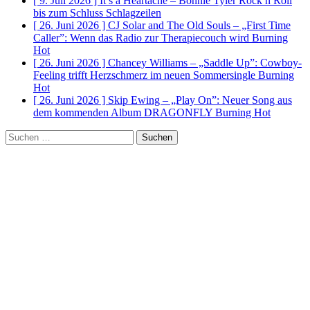
[ 9. Juli 2026 ]
It’s a Heartache – Bonnie Tyler Rock n Roll
bis zum Schluss
Schlagzeilen
[ 26. Juni 2026 ]
CJ Solar and The Old Souls – „First Time
Caller”: Wenn das Radio zur Therapiecouch wird
Burning
Hot
[ 26. Juni 2026 ]
Chancey Williams – „Saddle Up”: Cowboy-
Feeling trifft Herzschmerz im neuen Sommersingle
Burning
Hot
[ 26. Juni 2026 ]
Skip Ewing – „Play On”: Neuer Song aus
dem kommenden Album DRAGONFLY
Burning Hot
Suchen
nach: