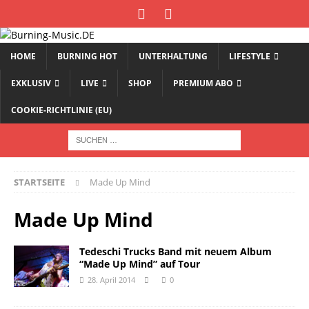
HOME
BURNING HOT
UNTERHALTUNG
LIFESTYLE
EXKLUSIV
LIVE
SHOP
PREMIUM ABO
COOKIE-RICHTLINIE (EU)
STARTSEITE
Made Up Mind
Made Up Mind
Tedeschi Trucks Band mit neuem Album
“Made Up Mind” auf Tour
28. April 2014
0