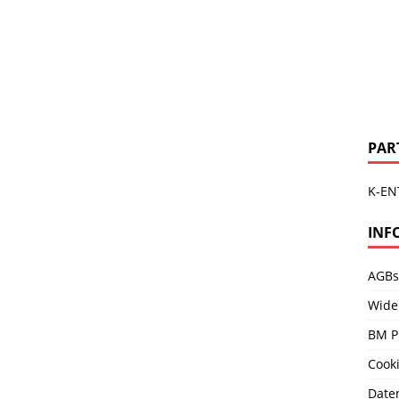
PAR
K-EN
INF
AGBs
Wide
BM P
Cooki
Date