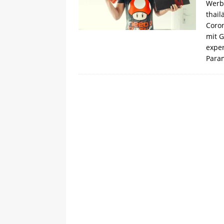
Werbu
thail
Coron
mit G
exper
Para