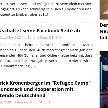
ere zu verbessern und erfolgreich zu sein: Bleib motiviert
ngagiert. Es kann schwierig sein, sich zu motivieren und
quent zu bleiben, aber es
[…]
Der
 schaltet seine Facebook-Seite ab
Neu
Ind
 Dezember 2020
Burning-Music.DE
0
k in die 90er scheint bei hessischen Rundfunk das Motto
endeplan zu bedeuten. Auch marketingtechnisch gab der
ensender HR4 (Schlager und Oldies) heute bekannt, dass
ine Facebook-Seite zum Jahreswechsel deaktivieren wird.
e Bekanntmachung
[…]
rick Kronenberger im “Refugee Camp”
oundtrack und Kooperation mit
tendo Deutschland
Juli 2020
Burning-Music.DE
1