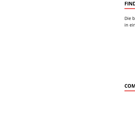
FIN
Die b
in ei
COM