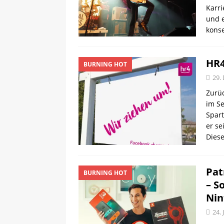
Karri
HOT
und e
konse
HR4
BURNING HOT
29.
Zurüc
im S
Spart
er se
Dies
Pat
BURNING HOT
– S
Nin
24. 