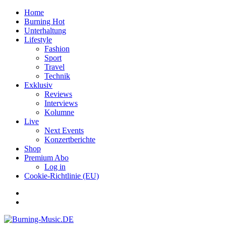
Home
Burning Hot
Unterhaltung
Lifestyle
Fashion
Sport
Travel
Technik
Exklusiv
Reviews
Interviews
Kolumne
Live
Next Events
Konzertberichte
Shop
Premium Abo
Log in
Cookie-Richtlinie (EU)
Facebook
Youtube