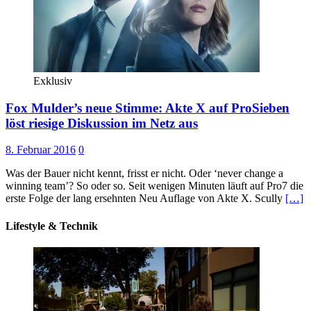
Exklusiv
Fox Mulder’s neue Stimme: Akte X auf ProSieben
löst riesige Diskussion im Netz aus
8. Februar 2016
0
Was der Bauer nicht kennt, frisst er nicht. Oder ‘never change a
winning team’? So oder so. Seit wenigen Minuten läuft auf Pro7 die
erste Folge der lang ersehnten Neu Auflage von Akte X. Scully
[…]
Lifestyle & Technik