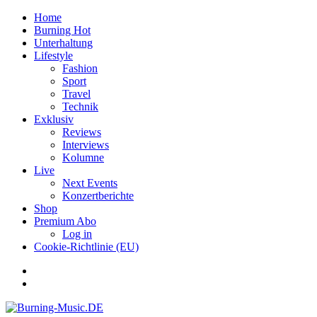
Home
Burning Hot
Unterhaltung
Lifestyle
Fashion
Sport
Travel
Technik
Exklusiv
Reviews
Interviews
Kolumne
Live
Next Events
Konzertberichte
Shop
Premium Abo
Log in
Cookie-Richtlinie (EU)
Facebook
Youtube