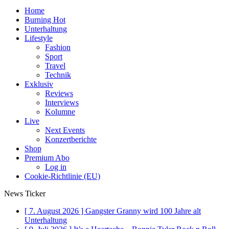
Home
Burning Hot
Unterhaltung
Lifestyle
Fashion
Sport
Travel
Technik
Exklusiv
Reviews
Interviews
Kolumne
Live
Next Events
Konzertberichte
Shop
Premium Abo
Log in
Cookie-Richtlinie (EU)
News Ticker
[ 7. August 2026 ]
Gangster Granny wird 100 Jahre alt
Unterhaltung