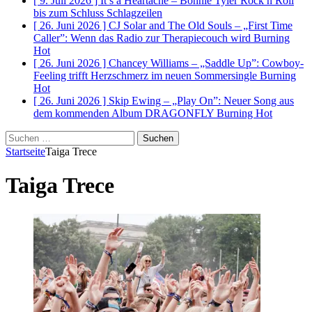
[ 9. Juli 2026 ]
It’s a Heartache – Bonnie Tyler Rock n Roll
bis zum Schluss
Schlagzeilen
[ 26. Juni 2026 ]
CJ Solar and The Old Souls – „First Time
Caller”: Wenn das Radio zur Therapiecouch wird
Burning
Hot
[ 26. Juni 2026 ]
Chancey Williams – „Saddle Up”: Cowboy-
Feeling trifft Herzschmerz im neuen Sommersingle
Burning
Hot
[ 26. Juni 2026 ]
Skip Ewing – „Play On”: Neuer Song aus
dem kommenden Album DRAGONFLY
Burning Hot
Suchen
nach:
Startseite
Taiga Trece
Taiga Trece