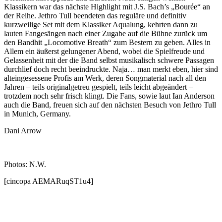
Klassikern war das nächste Highlight mit J.S. Bach’s „Bourée“ an
der Reihe. Jethro Tull beendeten das reguläre und definitiv
kurzweilige Set mit dem Klassiker Aqualung, kehrten dann zu
lauten Fangesängen nach einer Zugabe auf die Bühne zurück um
den Bandhit „Locomotive Breath“ zum Bestern zu geben. Alles in
Allem ein äußerst gelungener Abend, wobei die Spielfreude und
Gelassenheit mit der die Band selbst musikalisch schwere Passagen
durchlief doch recht beeindruckte. Naja… man merkt eben, hier sind
alteingesessene Profis am Werk, deren Songmaterial nach all den
Jahren – teils originalgetreu gespielt, teils leicht abgeändert –
trotzdem noch sehr frisch klingt. Die Fans, sowie laut Ian Anderson
auch die Band, freuen sich auf den nächsten Besuch von Jethro Tull
in Munich, Germany.
Dani Arrow
Photos: N.W.
[cincopa AEMARuqST1u4]