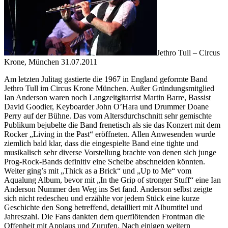
Jethro Tull – Circus
Krone, München 31.07.2011
Am letzten Julitag gastierte die 1967 in England geformte Band
Jethro Tull im Circus Krone München. Außer Gründungsmitglied
Ian Anderson waren noch Langzeitgitarrist Martin Barre, Bassist
David Goodier, Keyboarder John O’Hara und Drummer Doane
Perry auf der Bühne. Das vom Altersdurchschnitt sehr gemischte
Publikum bejubelte die Band frenetisch als sie das Konzert mit dem
Rocker „Living in the Past“ eröffneten. Allen Anwesenden wurde
ziemlich bald klar, dass die eingespielte Band eine tighte und
musikalisch sehr diverse Vorstellung brachte von denen sich junge
Prog-Rock-Bands definitiv eine Scheibe abschneiden könnten.
Weiter ging’s mit „Thick as a Brick“ und „Up to Me“ vom
Aqualung Album, bevor mit „In the Grip of stronger Stuff“ eine Ian
Anderson Nummer den Weg ins Set fand. Anderson selbst zeigte
sich nicht redescheu und erzählte vor jedem Stück eine kurze
Geschichte den Song betreffend, detailliert mit Albumtitel und
Jahreszahl. Die Fans dankten dem querflötenden Frontman die
Offenheit mit Applaus und Zurufen. Nach einigen weitern