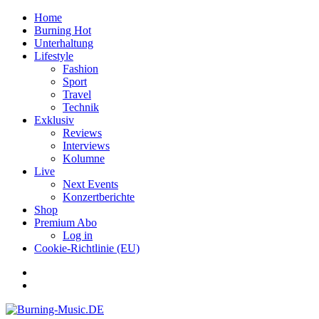
Home
Burning Hot
Unterhaltung
Lifestyle
Fashion
Sport
Travel
Technik
Exklusiv
Reviews
Interviews
Kolumne
Live
Next Events
Konzertberichte
Shop
Premium Abo
Log in
Cookie-Richtlinie (EU)
Facebook
Youtube