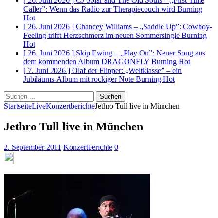
[ 26. Juni 2026 ]
CJ Solar and The Old Souls – „First Time
Caller”: Wenn das Radio zur Therapiecouch wird
Burning
Hot
[ 26. Juni 2026 ]
Chancey Williams – „Saddle Up”: Cowboy-
Feeling trifft Herzschmerz im neuen Sommersingle
Burning
Hot
[ 26. Juni 2026 ]
Skip Ewing – „Play On”: Neuer Song aus
dem kommenden Album DRAGONFLY
Burning Hot
[ 7. Juni 2026 ]
Olaf der Flipper: „Weltklasse” – ein
Jubiläums-Album mit rockiger Note
Burning Hot
Suchen
nach:
Startseite
Live
Konzertberichte
Jethro Tull live in München
Jethro Tull live in München
2. September 2011
Konzertberichte
0