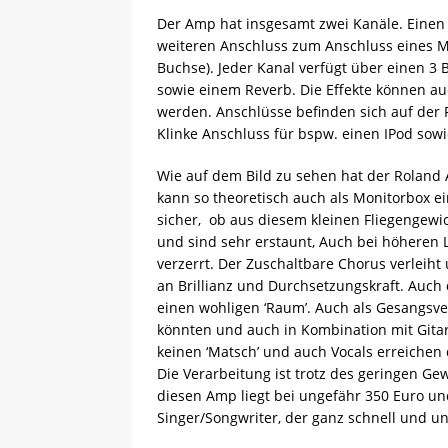
Der Amp hat insgesamt zwei Kanäle. Einen 
weiteren Anschluss zum Anschluss eines Mi
Buchse). Jeder Kanal verfügt über einen 
sowie einem Reverb. Die Effekte können auc
werden. Anschlüsse befinden sich auf der
Klinke Anschluss für bspw. einen IPod sow
Wie auf dem Bild zu sehen hat der Roland
kann so theoretisch auch als Monitorbox e
sicher, ob aus diesem kleinen Fliegengewic
und sind sehr erstaunt, Auch bei höheren L
verzerrt. Der Zuschaltbare Chorus verleiht
an Brillianz und Durchsetzungskraft. Auch
einen wohligen ‘Raum’. Auch als Gesangsver
könnten und auch in Kombination mit Gitar
keinen ‘Matsch’ und auch Vocals erreiche
Die Verarbeitung ist trotz des geringen Gew
diesen Amp liegt bei ungefähr 350 Euro und 
Singer/Songwriter, der ganz schnell und unk