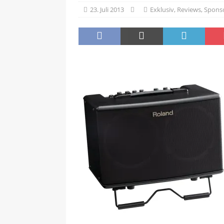
HOT
23. Juli 2013
Exklusiv
,
Reviews
,
Spons