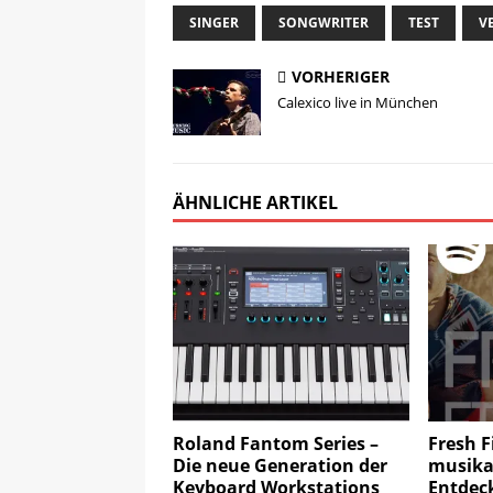
SINGER
SONGWRITER
TEST
V
VORHERIGER
Calexico live in München
ÄHNLICHE ARTIKEL
Roland Fantom Series –
Fresh F
Die neue Generation der
musika
Keyboard Workstations
Entdec