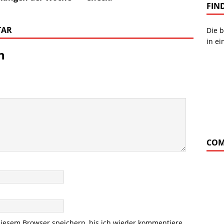
FIN
TAR
Die b
in ei
n
COM
iesem Browser speichern, bis ich wieder kommentiere.