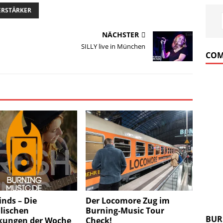
ERSTÄRKER
NÄCHSTER
SILLY live in München
COM
inds – Die
Der Locomore Zug im
lischen
Burning-Music Tour
BUR
kungen der Woche
Check!