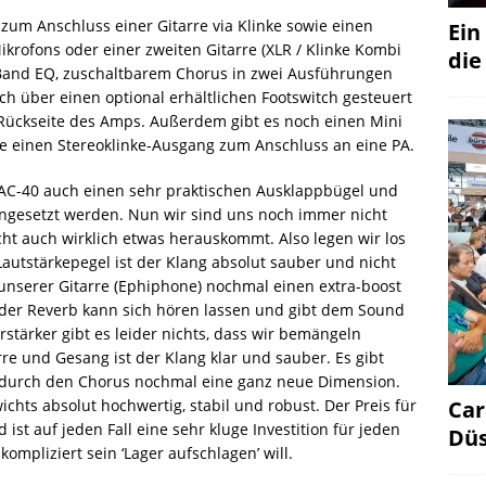
zum Anschluss einer Gitarre via Klinke sowie einen
Ein
krofons oder einer zweiten Gitarre (XLR / Klinke Kombi
die
3 Band EQ, zuschaltbarem Chorus in zwei Ausführungen
h über einen optional erhältlichen Footswitch gesteuert
 Rückseite des Amps. Außerdem gibt es noch einen Mini
ie einen Stereoklinke-Ausgang zum Anschluss an eine PA.
 AC-40 auch einen sehr praktischen Ausklappbügel und
ingesetzt werden. Nun wir sind uns noch immer nicht
ht auch wirklich etwas herauskommt. Also legen wir los
autstärkepegel ist der Klang absolut sauber und nicht
 unserer Gitarre (Ephiphone) nochmal einen extra-boost
 der Reverb kann sich hören lassen und gibt dem Sound
stärker gibt es leider nichts, dass wir bemängeln
re und Gesang ist der Klang klar und sauber. Es gibt
n durch den Chorus nochmal eine ganz neue Dimension.
ichts absolut hochwertig, stabil und robust. Der Preis für
Car
ist auf jeden Fall eine sehr kluge Investition für jeden
Düs
ompliziert sein ‘Lager aufschlagen’ will.