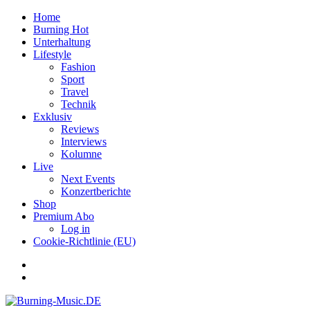
Home
Burning Hot
Unterhaltung
Lifestyle
Fashion
Sport
Travel
Technik
Exklusiv
Reviews
Interviews
Kolumne
Live
Next Events
Konzertberichte
Shop
Premium Abo
Log in
Cookie-Richtlinie (EU)
Facebook
Youtube