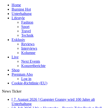
Home
Burning Hot
Unterhaltung
Lifestyle
Fashion
Sport
Travel
Technik
Exklusiv
Reviews
Interviews
Kolumne
Live
Next Events
Konzertberichte
Shop
Premium Abo
Log in
Cookie-Richtlinie (EU)
News Ticker
[ 7. August 2026 ]
Gangster Granny wird 100 Jahre alt
Unterhaltung