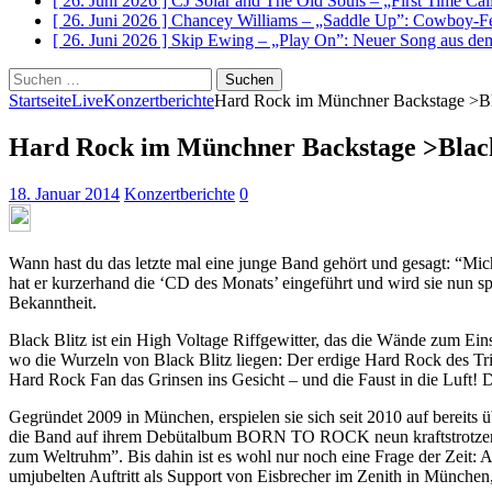
[ 26. Juni 2026 ]
CJ Solar and The Old Souls – „First Time Ca
[ 26. Juni 2026 ]
Chancey Williams – „Saddle Up”: Cowboy-Fe
[ 26. Juni 2026 ]
Skip Ewing – „Play On”: Neuer Song au
Suchen
nach:
Startseite
Live
Konzertberichte
Hard Rock im Münchner Backstage >Blac
Hard Rock im Münchner Backstage >Black B
18. Januar 2014
Konzertberichte
0
Wann hast du das letzte mal eine junge Band gehört und gesagt: “Mi
hat er kurzerhand die ‘CD des Monats’ eingeführt und wird sie nun s
Bekanntheit.
Black Blitz ist ein High Voltage Riffgewitter, das die Wände zum Eins
wo die Wurzeln von Black Blitz liegen: Der erdige Hard Rock des Tri
Hard Rock Fan das Grinsen ins Gesicht – und die Faust in die Luft! D
Gegründet 2009 in München, erspielen sie sich seit 2010 auf berei
die Band auf ihrem Debütalbum BORN TO ROCK neun kraftstrotzende 
zum Weltruhm”. Bis dahin ist es wohl nur noch eine Frage der Zeit: Al
umjubelten Auftritt als Support von Eisbrecher im Zenith in München,