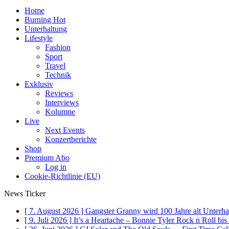
Home
Burning Hot
Unterhaltung
Lifestyle
Fashion
Sport
Travel
Technik
Exklusiv
Reviews
Interviews
Kolumne
Live
Next Events
Konzertberichte
Shop
Premium Abo
Log in
Cookie-Richtlinie (EU)
News Ticker
[ 7. August 2026 ]
Gangster Granny wird 100 Jahre alt
Unterha
[ 9. Juli 2026 ]
It’s a Heartache – Bonnie Tyler Rock n Roll bi