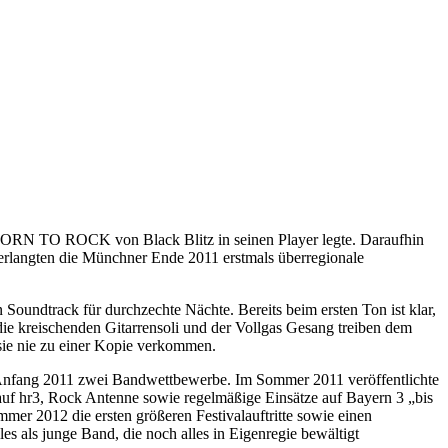
r BORN TO ROCK von Black Blitz in seinen Player legte. Daraufhin
g erlangten die Münchner Ende 2011 erstmals überregionale
 Soundtrack für durchzechte Nächte. Bereits beim ersten Ton ist klar,
die kreischenden Gitarrensoli und der Vollgas Gesang treiben dem
 sie nie zu einer Kopie verkommen.
n Anfang 2011 zwei Bandwettbewerbe. Im Sommer 2011 veröffentlichte
f hr3, Rock Antenne sowie regelmäßige Einsätze auf Bayern 3 „bis
mmer 2012 die ersten größeren Festivalauftritte sowie einen
s als junge Band, die noch alles in Eigenregie bewältigt