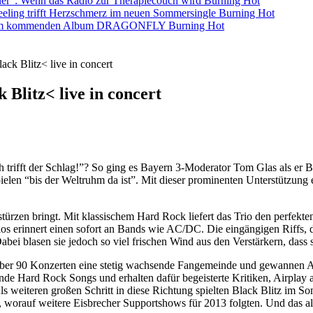
ller”: Wenn das Radio zur Therapiecouch wird
Burning Hot
eling trifft Herzschmerz im neuen Sommersingle
Burning Hot
s dem kommenden Album DRAGONFLY
Burning Hot
k Blitz< live in concert
litz< live in concert
ch trifft der Schlag!”? So ging es Bayern 3-Moderator Tom Glas als e
pielen “bis der Weltruhm da ist”. Mit dieser prominenten Unterstützun
türzen bringt. Mit klassischem Hard Rock liefert das Trio den perfekten
os erinnert einen sofort an Bands wie AC/DC. Die eingängigen Riffs, 
abei blasen sie jedoch so viel frischen Wind aus den Verstärkern, dass
ts über 90 Konzerten eine stetig wachsende Fangemeinde und gewanne
Hard Rock Songs und erhalten dafür begeisterte Kritiken, Airplay au
s weiteren großen Schritt in diese Richtung spielten Black Blitz im So
 worauf weitere Eisbrecher Supportshows für 2013 folgten. Und das alle