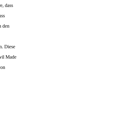
e, dass
uss
n den
n. Diese
Evil Made
von