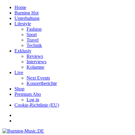
Home
Burning Hot
Unterhaltung
Lifestyle
Fashion
Sport
Travel
Technik
Exklusiv
Reviews
Interviews
Kolumne
Live
Next Events
Konzertberichte
Shop
Premium Abo
Log in
Cookie-Richtlinie (EU)
Facebook
Youtube