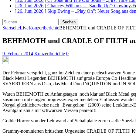
[ 26. Juni 2026 ]
CJ Solar and The Old Souls – „First Time Ca
[ 26. Juni 2026 ]
Chancey Williams – „Saddle Up”: Cowboy-Fe
[ 26. Juni 2026 ]
Skip Ewing – „Play On”: Neuer Song au
Suchen
nach:
Startseite
Live
Konzertberichte
BEHEMOTH und CRADLE OF FILTH au
BEHEMOTH und CRADLE OF FILTH auf C
9. Februar 2014
Konzertberichte
0
Der Februar verspricht, ganz im Zeichen einer pechschwarzen Sonn
Black Metal-Legenden BEHEMOTH auf große Europa-Co-Headlinertour
SVARRTJERN aus Oslo, das Metal Duo INQUISITON und IN SO
Waren BEHEMOTH zu Anfangstagen noch klar auf Black Metal gepolt,
zusammen mit einigen progressiv-experimentellen Einflüssen wande
Nergal glücklicherweise nach „Evangelion” (2009) seine Leukämie-E
Avantgardismus mit schwarzen Messen paaren!!!
Gothic Horror von der Leinwand auf Schallplatte zerren – die Speziali
Grammy-nominierten britischen Urgesteine CRADLE OF FILTH! Ku