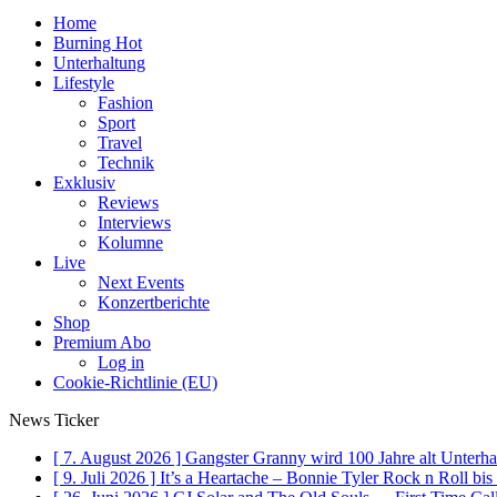
Home
Burning Hot
Unterhaltung
Lifestyle
Fashion
Sport
Travel
Technik
Exklusiv
Reviews
Interviews
Kolumne
Live
Next Events
Konzertberichte
Shop
Premium Abo
Log in
Cookie-Richtlinie (EU)
News Ticker
[ 7. August 2026 ]
Gangster Granny wird 100 Jahre alt
Unterha
[ 9. Juli 2026 ]
It’s a Heartache – Bonnie Tyler Rock n Roll bi