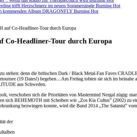
ller”: Wenn das Radio zur Therapiecouch wird
Burning Hot
eling trifft Herzschmerz im neuen Sommersingle
Burning Hot
s dem kommenden Album DRAGONFLY
Burning Hot
f Co-Headliner-Tour durch Europa
o-Headliner-Tour durch Europa
e zu stehen: denn die britischen Dark / Black Metal-Fan Faves CRAD
nee (19 Dates!) begeben…Am Freitag tobten sie sich im beinahe aus
LITUDE aus Schweden.
 verschoben sich die Prioritäten von Mastermind Nergal zügig: man 
lten sich BEHEMOTH mit Scheiben wie „Zos Kia Cultus” (2002) zu ei
rkrankung bezwingen konnte, wird die Band 2014 „The Satanist” vom St
tät der
ltalben