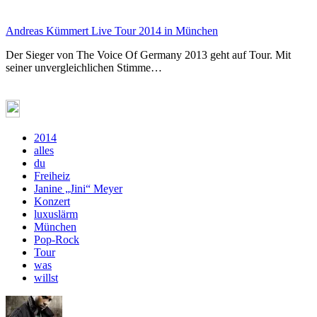
Andreas Kümmert Live Tour 2014 in München
Der Sieger von The Voice Of Germany 2013 geht auf Tour. Mit
seiner unvergleichlichen Stimme…
2014
alles
du
Freiheiz
Janine „Jini“ Meyer
Konzert
luxuslärm
München
Pop-Rock
Tour
was
willst