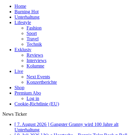
Home
Burning Hot
Unterhaltung
Lifestyle
Fashion
Sport
Travel
Technik
Exklusiv
Reviews
Interviews
Kolumne
Live
Next Events
Konzertberichte
Shop
Premium Abo
Log in
Cookie-Richtlinie (EU)
News Ticker
[ 7. August 2026 ]
Gangster Granny wird 100 Jahre alt
Unterhaltung