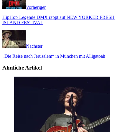
Vorheriger
HipHop-Legende DMX rappt auf NEW YORKER FRESH
ISLAND FESTIVAL
Nächster
„Die Reise nach Jerusalem“ in München mit Alligatoah
Ähnliche Artikel