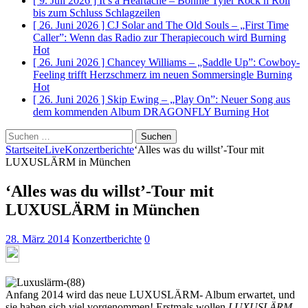
[ 9. Juli 2026 ]
It’s a Heartache – Bonnie Tyler Rock n Roll
bis zum Schluss
Schlagzeilen
[ 26. Juni 2026 ]
CJ Solar and The Old Souls – „First Time
Caller”: Wenn das Radio zur Therapiecouch wird
Burning
Hot
[ 26. Juni 2026 ]
Chancey Williams – „Saddle Up”: Cowboy-
Feeling trifft Herzschmerz im neuen Sommersingle
Burning
Hot
[ 26. Juni 2026 ]
Skip Ewing – „Play On”: Neuer Song aus
dem kommenden Album DRAGONFLY
Burning Hot
Suchen
nach:
Startseite
Live
Konzertberichte
‘Alles was du willst’-Tour mit
LUXUSLÄRM in München
‘Alles was du willst’-Tour mit
LUXUSLÄRM in München
28. März 2014
Konzertberichte
0
Anfang 2014 wird das neue LUXUSLÄRM- Album erwartet, und
sie haben sich viel vorgenommen! Erstmals wollen
LUXUSLÄRM