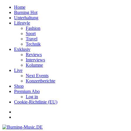
Home
Burning Hot
Unterhaltung
Lifestyle
Fashion
Sport
Travel
Technik
Exklusiv
Reviews
Interviews
Kolumne
Live
Next Events
Konzertberichte
Shop
Premium Abo
Log in
Cookie-Richtlinie (EU)
Facebook
Youtube