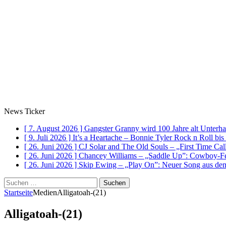
News Ticker
[ 7. August 2026 ]
Gangster Granny wird 100 Jahre alt
Unterha
[ 9. Juli 2026 ]
It’s a Heartache – Bonnie Tyler Rock n Roll bi
[ 26. Juni 2026 ]
CJ Solar and The Old Souls – „First Time Ca
[ 26. Juni 2026 ]
Chancey Williams – „Saddle Up”: Cowboy-Fe
[ 26. Juni 2026 ]
Skip Ewing – „Play On”: Neuer Song au
Suchen
nach:
Startseite
Medien
Alligatoah-(21)
Alligatoah-(21)