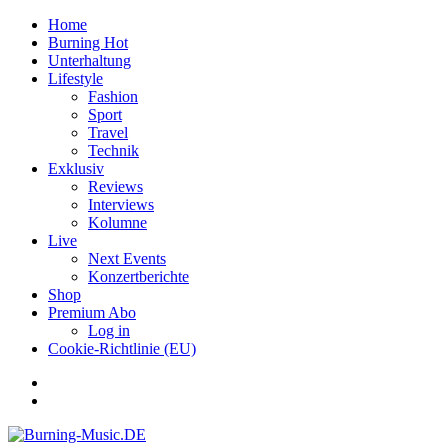
Home
Burning Hot
Unterhaltung
Lifestyle
Fashion
Sport
Travel
Technik
Exklusiv
Reviews
Interviews
Kolumne
Live
Next Events
Konzertberichte
Shop
Premium Abo
Log in
Cookie-Richtlinie (EU)
Facebook
Youtube