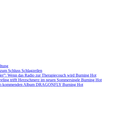
ltung
s zum Schluss
Schlagzeilen
ller”: Wenn das Radio zur Therapiecouch wird
Burning Hot
eling trifft Herzschmerz im neuen Sommersingle
Burning Hot
s dem kommenden Album DRAGONFLY
Burning Hot