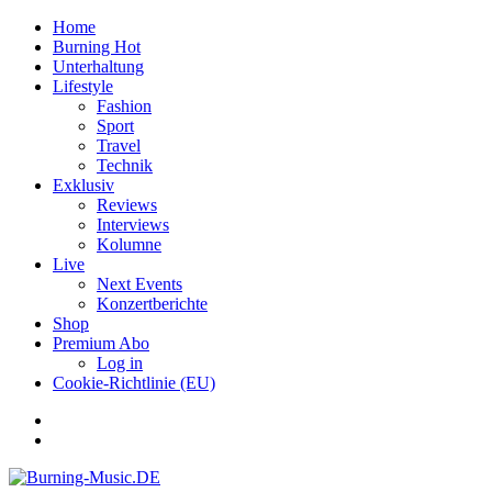
Home
Burning Hot
Unterhaltung
Lifestyle
Fashion
Sport
Travel
Technik
Exklusiv
Reviews
Interviews
Kolumne
Live
Next Events
Konzertberichte
Shop
Premium Abo
Log in
Cookie-Richtlinie (EU)
Facebook
Youtube