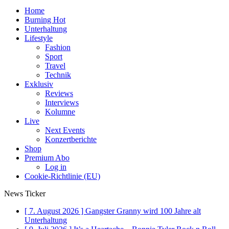
Home
Burning Hot
Unterhaltung
Lifestyle
Fashion
Sport
Travel
Technik
Exklusiv
Reviews
Interviews
Kolumne
Live
Next Events
Konzertberichte
Shop
Premium Abo
Log in
Cookie-Richtlinie (EU)
News Ticker
[ 7. August 2026 ]
Gangster Granny wird 100 Jahre alt
Unterhaltung