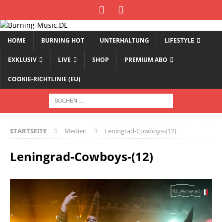
HOME
BURNING HOT
UNTERHALTUNG
LIFESTYLE
EXKLUSIV
LIVE
SHOP
PREMIUM ABO
COOKIE-RICHTLINIE (EU)
STARTSEITE
Medien
Leningrad-Cowboys-(12)
Leningrad-Cowboys-(12)