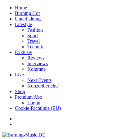
Home
Burning Hot
Unterhaltung
Lifestyle
Fashion
Sport
Travel
Technik
Exklusiv
Reviews
Interviews
Kolumne
Live
Next Events
Konzertberichte
Shop
Premium Abo
Log in
Cookie-Richtlinie (EU)
Facebook
Youtube