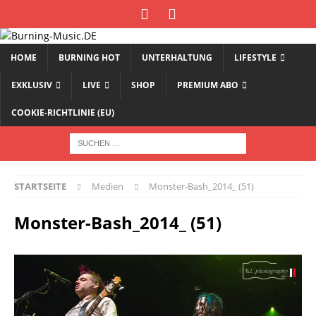
HOME
BURNING HOT
UNTERHALTUNG
LIFESTYLE
EXKLUSIV
LIVE
SHOP
PREMIUM ABO
COOKIE-RICHTLINIE (EU)
STARTSEITE
Medien
Monster-Bash_2014_ (51)
Monster-Bash_2014_ (51)